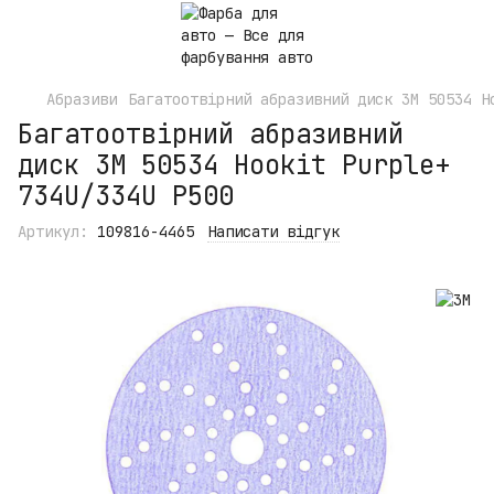
Абразиви
Багатоотвірний абразивний диск 3M 50534 H
Багатоотвірний абразивний
диск 3M 50534 Hookit Purple+
734U/334U P500
Артикул:
109816-4465
Написати відгук