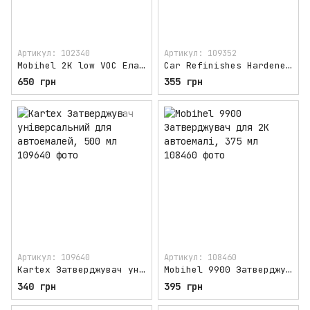
Артикул: 102340
Артикул: 109352
Mobihel 2K low VOC Еластична добавка (пластифікатор) 0,5 л
Car Refinishes Hardener 425 Затверджувач для акрилової фарби, 400 мл
650 грн
355 грн
Артикул: 109640
Артикул: 108460
Kartex Затверджувач універсальний для автоемалей, 500 мл
Mobihel 9900 Затверджувач для 2K автоемалі, 375 мл
340 грн
395 грн