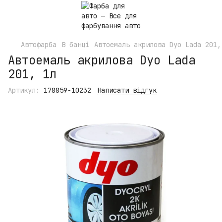
Автофарба
В банці
Автоемаль акрилова Dyo Lada 201,
Автоемаль акрилова Dyo Lada
201, 1л
Артикул:
178859-10232
Написати відгук