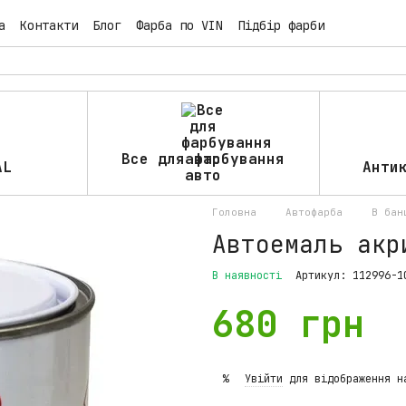
а
Контакти
Блог
Фарба по VIN
Підбір фарби
Все для фарбування
AL
Анти
авто
Головна
Автофарба
В бан
Автоемаль акр
В наявності
Артикул: 112996-1
680 грн
Увійти
для відображення н
%