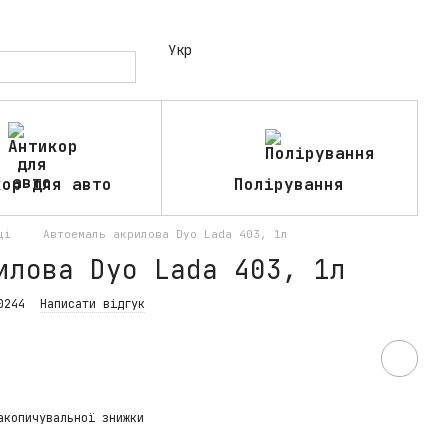
Укр
кор для авто
Полірування
ці
Автоемаль акрилова Dyo Lada 403, 1л
илова Dyo Lada 403, 1л
0244
Написати відгук
акопичувальної знижки