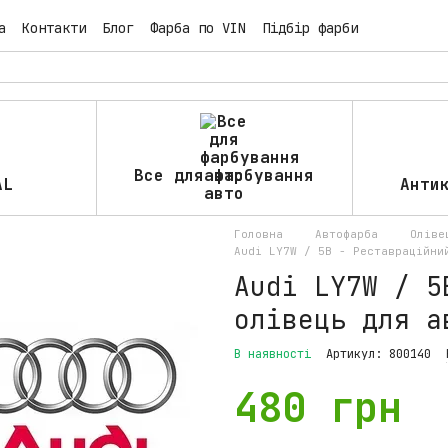
а
Контакти
Блог
Фарба по VIN
Підбір фарби
Все для фарбування
AL
Анти
авто
Головна
Автофарба
Оліве
Audi LY7W / 5B - Реставраційни
Audi LY7W / 5
олівець для а
В наявності
Артикул: 800140
480 грн