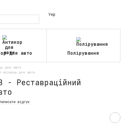
Укр
кор для авто
Полірування
ць для авто
й олівець для авто
B - Реставраційний
вто
Написати відгук