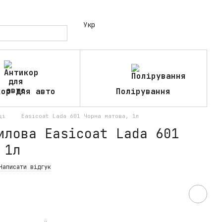
Укр
кор для авто
Полірування
ці
Easicoat Lada 601 Чорна матова, 1л
илова Easicoat Lada 601
 1л
Написати відгук