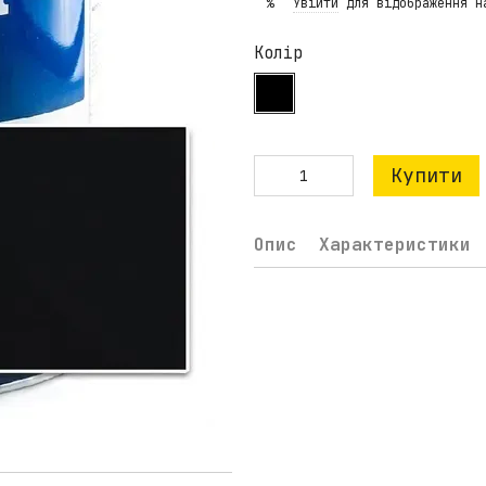
Увійти
для відображення н
%
Колір
Купити
Опис
Характеристики