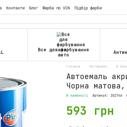
а
Контакти
Блог
Фарба по VIN
Підбір фарби
Все для фарбування
AL
Анти
авто
Головна
Автофарба
В бан
Автоемаль акр
Чорна матова,
В наявності
Артикул: 102746
593 грн