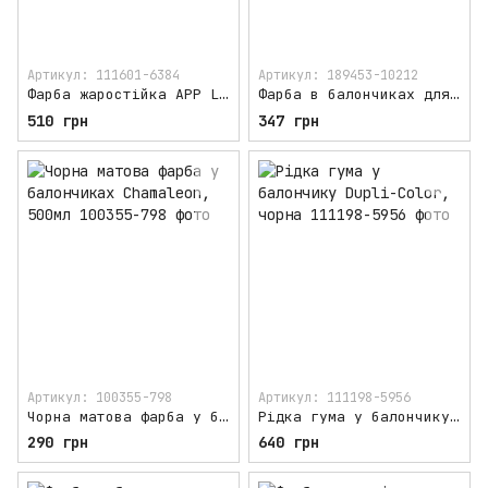
Артикул: 111601-6384
Артикул: 189453-10212
Фарба жаростійка APP L 650°С, чорна, 400мл
Фарба в балончиках для авто APP Rally Color, чорна глянсова, 600мл
510 грн
347 грн
Артикул: 100355-798
Артикул: 111198-5956
Чорна матова фарба у балончиках Chamaleon, 500мл
Рідка гума у балончику Dupli-Color, чорна
290 грн
640 грн