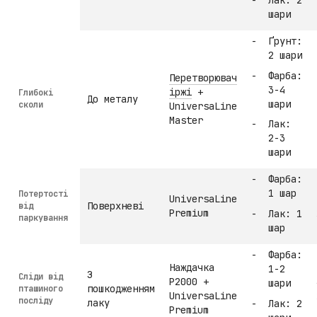
Лак: 2
шари
Ґрунт:
2 шари
Фарба:
Перетворювач
3-4
іржі
+
Глибокі
До металу
шари
сколи
UniversaLine
Master
Лак:
2-3
шари
Фарба:
1 шар
Потертості
UniversaLine
Поверхневі
від
Premium
Лак: 1
паркування
шар
Фарба:
Наждачка
1-2
З
Сліди від
P2000 +
шари
пошкодженням
пташиного
UniversaLine
посліду
лаку
Лак: 2
Premium