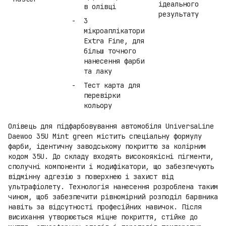
ідеального
в олівці
результату
3
мікроаплікатори
Extra Fine, для
більш точного
нанесення фарби
та лаку
Тест карта для
перевірки
кольору
Олівець для підфарбовування автомобіля UniversaLine
Daewoo 35U Mint green містить спеціальну формулу
фарби, ідентичну заводському покриттю за колірним
кодом 35U. До складу входять високоякісні пігменти,
сполучні компоненти і модифікатори, що забезпечують
відмінну адгезію з поверхнею і захист від
ультрафіолету. Технологія нанесення розроблена таким
чином, щоб забезпечити рівномірний розподіл барвника
навіть за відсутності професійних навичок. Після
висихання утворюється міцне покриття, стійке до