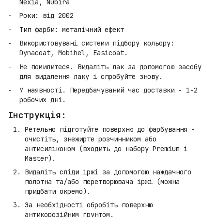
Nexia, Nubira
Роки: від 2002
Тип фарби: металічний ефект
Використовувані системи підбору кольору:
Dynacoat, Mobihel, Easicoat.
Не помилитеся. Видаліть лак за допомогою засобу
для видалення лаку і спробуйте знову.
У наявності. Передбачуваний час доставки - 1-2
робочих дні.
Інструкція:
Ретельно підготуйте поверхню до фарбування -
очистіть, знежирте розчинником або
антисиліконом (входить до набору Premium і
Master).
Видаліть сліди іржі за допомогою наждачного
полотна та/або перетворювача іржі (можна
придбати окремо).
За необхідності обробіть поверхню
антикорозійним ґрунтом.