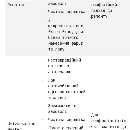
аерозолі
Premium
професійний
підхід до
Чистяча серветка
ремонту
2
мікроаплікатори
Extra Fine, для
більш точного
нанесення фарби
та лаку
Реставраційний
олівець з
автоемаллю
Лак
автомобільний
однокомпонентний
в олівці
Знежирювач в
аерозолі
Для
Чистяча серветка
перфекціоністів,
UniversaLine
які прагнуть до
Ґрунт акриловий
Master