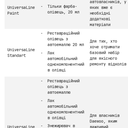
автовласників, у
Тільки фарба-
UniversaLine
яких вже є
олівець, 20 мл
Paint
необхідні
додаткові
матеріали
Реставраційний
олівець з
Для тих, хто
автоемаллю 20 мл
хоче отримати
UniversaLine
базовий набір
Лак
Standart
для якісного
автомобільний
ремонту відколів
однокомпонентний
в олівці
Реставраційний
олівець з
автоемаллю
Лак
автомобільний
однокомпонентний
Для власників
в олівці
Daewoo, яким
Знежирювач в
UniversaLine
важливий