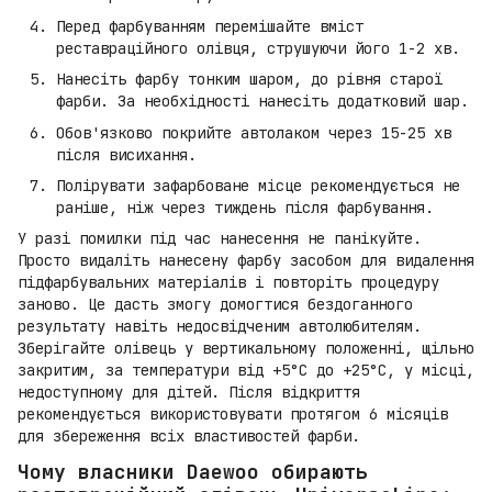
Перед фарбуванням перемішайте вміст
реставраційного олівця, струшуючи його 1-2 хв.
Нанесіть фарбу тонким шаром, до рівня старої
фарби. За необхідності нанесіть додатковий шар.
Обов'язково покрийте автолаком через 15-25 хв
після висихання.
Полірувати зафарбоване місце рекомендується не
раніше, ніж через тиждень після фарбування.
У разі помилки під час нанесення не панікуйте.
Просто видаліть нанесену фарбу засобом для видалення
підфарбувальних матеріалів і повторіть процедуру
заново. Це дасть змогу домогтися бездоганного
результату навіть недосвідченим автолюбителям.
Зберігайте олівець у вертикальному положенні, щільно
закритим, за температури від +5°C до +25°C, у місці,
недоступному для дітей. Після відкриття
рекомендується використовувати протягом 6 місяців
для збереження всіх властивостей фарби.
Чому власники Daewoo обирають