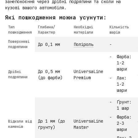
занепокоєння через дрібні подряпини та сколи на
кузові вашого автомобіля.
Які пошкодження можна усунути:
Тип
Глибина/
Необхідні
Кількість
пошкодження
Характер
матеріали
шарів
Поверхневі
До 0,1 мм
Поліроль
-
подряпини
Фарба:
1-2
шари
До 0,5 мм
UniversaLine
Дрібні
подряпини
(до фарби)
Premium
Лак:
1-2
шари
Ґрунт:
1 шар
Фарба:
До 1 мм (до
UniversaLine
Відколи від
2-3
каменів
ґрунту)
Master
шари