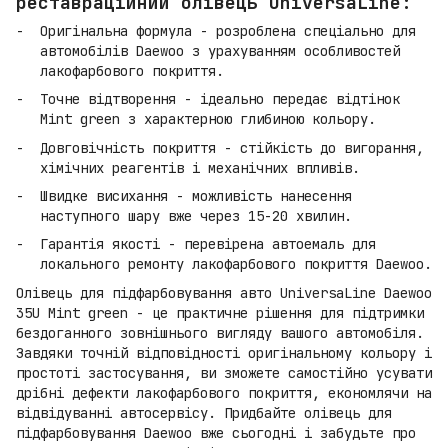
реставраційний олівець UniversaLine:
Оригінальна формула - розроблена спеціально для
автомобілів Daewoo з урахуванням особливостей
лакофарбового покриття.
Точне відтворення - ідеально передає відтінок
Mint green з характерною глибиною кольору.
Довговічність покриття - стійкість до вигорання,
хімічних реагентів і механічних впливів.
Швидке висихання - можливість нанесення
наступного шару вже через 15-20 хвилин.
Гарантія якості - перевірена автоемаль для
локального ремонту лакофарбового покриття Daewoo.
Олівець для підфарбовування авто UniversaLine Daewoo
35U Mint green - це практичне рішення для підтримки
бездоганного зовнішнього вигляду вашого автомобіля.
Завдяки точній відповідності оригінальному кольору і
простоті застосування, ви зможете самостійно усувати
дрібні дефекти лакофарбового покриття, економлячи на
відвідуванні автосервісу. Придбайте олівець для
підфарбовування Daewoo вже сьогодні і забудьте про