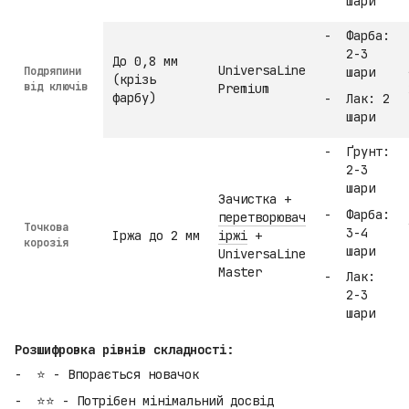
шари
Фарба:
2-3
До 0,8 мм
UniversaLine
Подряпини
шари
(крізь
від ключів
Premium
фарбу)
Лак: 2
шари
Ґрунт:
2-3
шари
Зачистка +
Фарба:
перетворювач
Точкова
3-4
Іржа до 2 мм
іржі
+
корозія
шари
UniversaLine
Master
Лак:
2-3
шари
Розшифровка рівнів складності:
⭐ - Впорається новачок
⭐⭐ - Потрібен мінімальний досвід