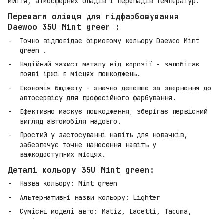
миття, атмосферних опадів і перепадів температур.
Переваги олівця для підфарбовування
Daewoo 35U Mint green :
Точно відповідає фірмовому кольору Daewoo Mint
green .
Надійний захист металу від корозії - запобігає
появі іржі в місцях пошкоджень.
Економія бюджету - значно дешевше за звернення до
автосервісу для професійного фарбування.
Ефективно маскує пошкодження, зберігає первісний
вигляд автомобіля надовго.
Простий у застосуванні навіть для новачків,
забезпечує точне нанесення навіть у
важкодоступних місцях.
Деталі кольору 35U Mint green:
Назва кольору: Mint green
Альтернативні назви кольору: Lighter
Сумісні моделі авто: Matiz, Lacetti, Tacuma,