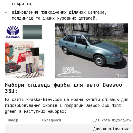
покриття;
відновлення пошкоджених ділянок бампера,
молдингів та інших кузовних деталей.
Набори олівець-фарба для авто Daewoo
35U:
На сайті kraska-kiev.com.ua можна купити олівець для
підфарбовування сколів і подряпин Daewoo 35U Mint
green в наступних наборах:
Набір
Складники
Для кого підходить
Для досвідчених