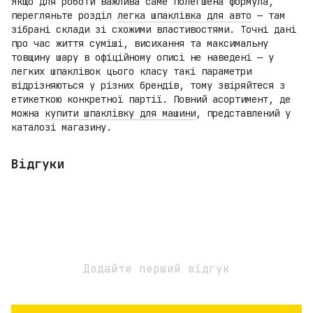
Якщо для роботи важлива саме полегшена формула,
перегляньте розділ
легка шпаклівка для авто
— там
зібрані склади зі схожими властивостями. Точні дані
про час життя суміші, висихання та максимальну
товщину шару в офіційному описі не наведені — у
легких шпаклівок цього класу такі параметри
відрізняються у різних брендів, тому звіряйтеся з
етикеткою конкретної партії. Повний асортимент, де
можна
купити шпаклівку для машини
, представлений у
каталозі магазину.
Відгуки
Додайте перший відгук