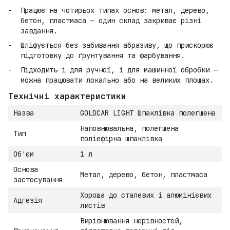
Працює на чотирьох типах основ: метал, дерево,
бетон, пластмаса — один склад закриває різні
завдання.
Шліфується без забивання абразиву, що прискорює
підготовку до ґрунтування та фарбування.
Підходить і для ручної, і для машинної обробки —
можна працювати локально або на великих площах.
Технічні характеристики
Назва
GOLDCAR LIGHT Шпаклівка полегшена
Наповнювальна, полегшена
Тип
поліефірна шпаклівка
Об'єм
1 л
Основа
Метал, дерево, бетон, пластмаса
застосування
Хороша до сталевих і алюмінієвих
Адгезія
листів
Вирівнювання нерівностей,