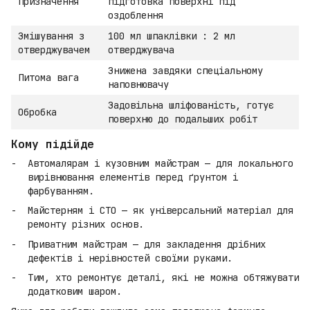
Призначення
підготовка поверхні під
оздоблення
Змішування з
100 мл шпаклівки : 2 мл
отверджувачем
отверджувача
Знижена завдяки спеціальному
Питома вага
наповнювачу
Задовільна шліфованість, готує
Обробка
поверхню до подальших робіт
Кому підійде
Автомалярам і кузовним майстрам — для локального
вирівнювання елементів перед ґрунтом і
фарбуванням.
Майстерням і СТО — як універсальний матеріал для
ремонту різних основ.
Приватним майстрам — для закладення дрібних
дефектів і нерівностей своїми руками.
Тим, хто ремонтує деталі, які не можна обтяжувати
додатковим шаром.