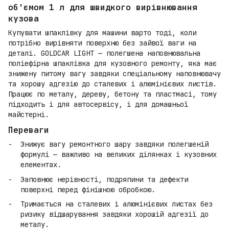
об'ємом 1 л для швидкого вирівнювання
кузова
Купувати шпаклівку для машини варто тоді, коли
потрібно вирівняти поверхню без зайвої ваги на
деталі. GOLDCAR LIGHT — полегшена наповнювальна
поліефірна шпаклівка для кузовного ремонту, яка має
знижену питому вагу завдяки спеціальному наповнювачу
та хорошу адгезію до сталевих і алюмінієвих листів.
Працює по металу, дереву, бетону та пластмасі, тому
підходить і для автосервісу, і для домашньої
майстерні.
Переваги
Знижує вагу ремонтного шару завдяки полегшеній
формулі — важливо на великих ділянках і кузовних
елементах.
Заповнює нерівності, подряпини та дефекти
поверхні перед фінішною обробкою.
Тримається на сталевих і алюмінієвих листах без
ризику відшарування завдяки хорошій адгезії до
металу.