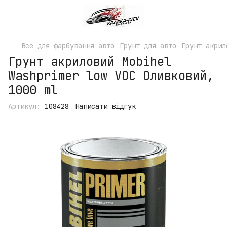
Все для фарбування авто
Грунт для авто
Грунт акрил
Грунт акриловий Mobihel
Washprimer low VOC Оливковий,
1000 ml
Артикул:
108428
Написати відгук