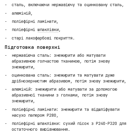
сталь, включаючи нержавіючу та оцинковану сталь,
алюміній,
поліефірні ламінати,
поліефірні
шпаклівки
,
старі лакофарбові покриття.
Підготовка поверхні
нержавіюча сталь: знежирити або матувати
абразивною голчастою тканиною, потім знову
знежирити,
оцинкована сталь: знежирити та матувати дуже
дрібнозернистим абразивом, потім знову знежирити,
алюміній: знежирити або матувати за допомогою
абразивної тканини з голками, потім знову
знежирити,
поліефірні ламінати: знежирити та відшліфувати
насухо папером P280,
поліефірні шпаклівки: сухий пісок з P240-P320 для
остаточного вирівнювання,