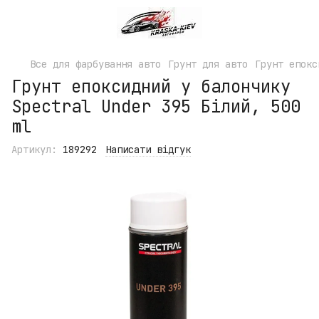
Все для фарбування авто
Грунт для авто
Грунт епокс
Грунт епоксидний у балончику
Spectral Under 395 Білий, 500
ml
Артикул:
189292
Написати відгук