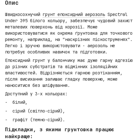
Опис
Швидкосохнучий
грунт епоксидний аерозоль
Spectral
Under 395 білого кольору, забезпечує чудовий захист
металевих поверхонь від корозії. Може
використовуватися як окрема ґрунтовка для точкового
ремонту, наприклад, на "наскрізних піскоструменях".
Легко і зручно використовувати - аерозоль не
потребує особливих навичок та підготовки.
Епоксидний грунт у балончику має дуже гарну адгезію
до різних субстратів та відмінних ізоляційних
властивостей. Відрізняється гарною розтіканням,
після висихання залишає гладку поверхню, може
наноситися без шліфування.
Доступний у 3-х кольорах:
білий,
сірий (світло-сірий),
графіт (темно-сірий).
Підкладки, з якими грунтовка працює
найкраще: