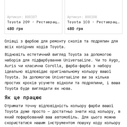
Артикул: 800107
Артикул: 800108
Toyota 209 - Реставраційний олівець для авто
Toyota 1C0 - Реставраційний олівець для авто
480 грн
480 грн
Олівці з фарбою для ремонту сколів та подряпин для
всіх колірних кодів Toyota.
Відновіть естетичний вигляд Toyota за допомогою
наборів для підфарбування UniversaLine. Чи то Aygo,
Auris чи класична Corolla, фарба-фарба з набору
ідеально відповідає оригінальному кольору вашої
Toyota. За допомогою UniversaLine ви за кілька
простих кроків усунете відколи та подряпини, і ваша
Toyota буде виглядати як нова.
Як це працює
Отримати точну відповідність кольору фарби вашої
Toyota дуже просто — достатньо знати код кольору, в
який пофарбований ваш автомобіль. Для цього можна
скористатися нашим інструментом пошуку коду кольору