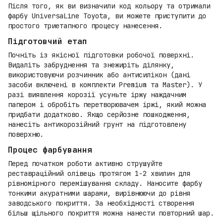
Після того, як ви визначили код кольору та отримали
фарбу UniversaLine Toyota, ви можете приступити до
простого триетапного процесу нанесення.
Підготовчий етап
Почніть із якісної підготовки робочої поверхні.
Видаліть забруднення та знежиріть ділянку,
використовуючи розчинник або антисилікон (дані
засоби включені в комплекти Premium та Master). У
разі виявлення корозії усуньте іржу наждачним
папером і обробіть перетворювачем іржі, який можна
придбати додатково. Якщо серйозне пошкодження,
нанесіть антикорозійний грунт на підготовлену
поверхню.
Процес фарбування
Перед початком роботи активно струшуйте
реставраційний олівець протягом 1-2 хвилин для
рівномірного перемішування складу. Наносите фарбу
тонкими акуратними шарами, вирівнюючи до рівня
заводського покриття. За необхідності створення
більш щільного покриття можна нанести повторний шар.