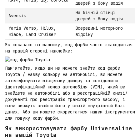
RAV4, Yaris, iQ, Corolla
дверей з боку водія
На бічній стійці
Avensis
дверей з боку водія
Yaris Verso, Hilux,
Всередині моторного
Hiace, Land Cruiser
відсіку
Як показано на малюнку, код фарби часто знаходиться
на правій стороні наклейки:
Пам'ятайте, якщо ви не можете знайти код фарби
Toyota / назву кольору на автомобілі, ви можете
зателефонувати місцевому дилеру та повідомити
ідентифікаційний номер автомобіля (VIN), який ви
знайдете на автомобілі або в реєстраційній книзі/
документі про реєстрацію транспортного засобу, і
вони зможуть знайти його у своїй внутрішній базі
даних. Або ви можете скористатися нашим інструментом
для пошуку коду фарби.
Як використовувати фарбу UniversaLine
на вашій Toyota