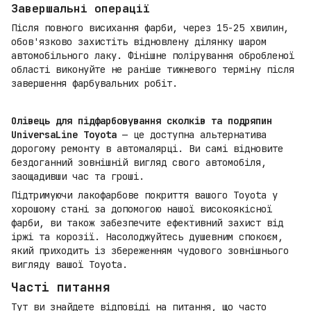
Завершальні операції
Після повного висихання фарби, через 15-25 хвилин,
обов'язково захистіть відновлену ділянку шаром
автомобільного лаку. Фінішне полірування обробленої
області виконуйте не раніше тижневого терміну після
завершення фарбувальних робіт.
Олівець для підфарбовування сколків та подряпин
UniversaLine Toyota
— це доступна альтернатива
дорогому ремонту в автомалярці. Ви самі відновите
бездоганний зовнішній вигляд свого автомобіля,
заощадивши час та гроші.
Підтримуючи лакофарбове покриття вашого Toyota у
хорошому стані за допомогою нашої високоякісної
фарби, ви також забезпечите ефективний захист від
іржі та корозії. Насолоджуйтесь душевним спокоєм,
який приходить із збереженням чудового зовнішнього
вигляду вашої Toyota.
Часті питання
Тут ви знайдете відповіді на питання, що часто