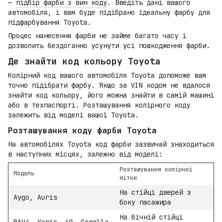
—
підбір фарби з вин коду
. Введіть дані вашого
автомобіля, і вам буде підібрано ідеальну фарбу для
підфарбування Toyota.
Процес нанесення фарби не займе багато часу і
дозволить бездоганно усунути усі пошкодження фарби.
Де знайти код кольору Toyota
Колірний код вашого автомобіля Toyota допоможе вам
точно підібрати фарбу. Якщо за VIN кодом не вдалося
знайти код кольору, його можна знайти в самій машині
або в техпаспорті. Розташування колірного коду
залежить від моделі вашої Toyota.
Розташування коду фарби Toyota
На автомобілях Toyota код фарби зазвичай знаходиться
в наступних місцях, залежно від моделі:
Розташування колірної
Модель
мітки
На стійці дверей з
Aygo, Auris
боку пасажира
На бічній стійці