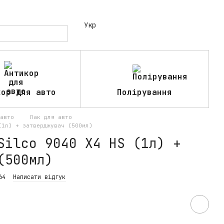
Укр
кор для авто
Полірування
авто
Лак для авто
(1л) + затверджувач (500мл)
Silco 9040 X4 HS (1л) +
(500мл)
64
Написати відгук
н