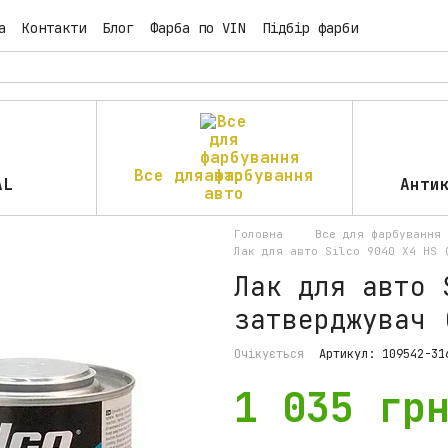
а
Контакти
Блог
Фарба по VIN
Підбір фарби
Все для фарбування
AL
Анти
авто
Головна
Все для фарбування 
Лак для авто Silco 9040 X4 HS 
Лак для авто 
затверджувач 
Очікується
Артикул: 109542-31
1 035 гр