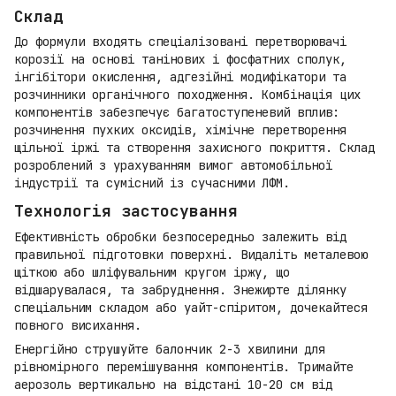
Склад
До формули входять спеціалізовані перетворювачі
корозії на основі танінових і фосфатних сполук,
інгібітори окислення, адгезійні модифікатори та
розчинники органічного походження. Комбінація цих
компонентів забезпечує багатоступеневий вплив:
розчинення пухких оксидів, хімічне перетворення
щільної іржі та створення захисного покриття. Склад
розроблений з урахуванням вимог автомобільної
індустрії та сумісний із сучасними ЛФМ.
Технологія застосування
Ефективність обробки безпосередньо залежить від
правильної підготовки поверхні. Видаліть металевою
щіткою або шліфувальним кругом іржу, що
відшарувалася, та забруднення. Знежирте ділянку
спеціальним складом або уайт-спіритом, дочекайтеся
повного висихання.
Енергійно струшуйте балончик 2-3 хвилини для
рівномірного перемішування компонентів. Тримайте
аерозоль вертикально на відстані 10-20 см від