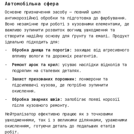
Автомобільна сфера
Основне призначення засобу — повний цикл
антикорозійної обробки та підготовка до фарбування.
Воно незамінне при роботі з кузовними елементами, де
важливо зупинити розвиток вогнищ ушкодження та
створити надійну основу для ґрунту та емалі. Продукт
ідеально підходить для:
Обробка днища та порогів:
захищає від агресивного
впливу вологи та дорожніх реагентів.
Ремонт арок та крил:
усуває наслідки відколів та
подряпин на сталевих деталях.
Захист прихованих порожнин:
лонжерони та
підсилювачі кузова, де потрібно зупинити
окислення.
Обробка зварних швів:
запобігає появі корозії
після кузовного ремонту.
Нейтралізатор ефективно працює як з точковими
ушкодженнями, так і з великими ділянками, ураженими
окисленням, готуючи деталь до подальших етапів
робіт.