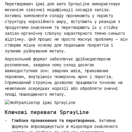
Перетворювач іржі для авто SprayLine використовує
механізм хімічної модифікації оксидів заліза.
Активні компоненти складу проникають у пористу
структуру корозійного шару, вступають у реакцію з
продуктами окислення та перетворюють їх у стійку
залізо-органічну сполуку характерного темно-синього
відтінку. Цей процес не просто маскує проблему — він
створює міцну основу для подальших покриттів і
зупиняє руйнування металу.
Аерозольний формат забезпечує дрібнодисперсне
розпилення, завдяки чому склад досягає
важкодоступних зон: зварних швів, прихованих
порожнин, внутрішніх поверхонь арок і порогів.
Спрямований струмінь дозволяє працювати точково на
невеликих осередках корозії або обробляти значні
площі пошкодженого металу.
Ключові переваги SprayLine
Глибоке проникнення та перетворення.
Активна
формула впроваджується в мікропори окисленого