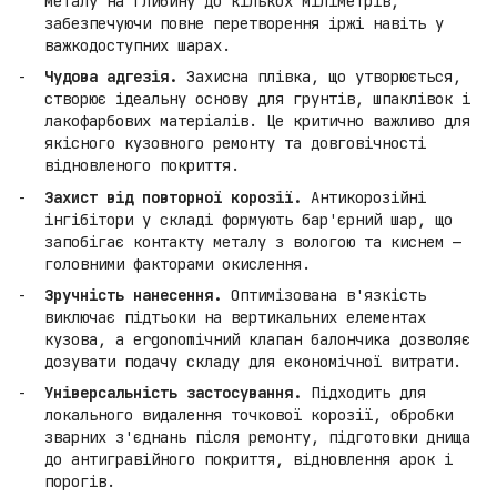
металу на глибину до кількох міліметрів,
забезпечуючи повне перетворення іржі навіть у
важкодоступних шарах.
Чудова адгезія.
Захисна плівка, що утворюється,
створює ідеальну основу для грунтів, шпаклівок і
лакофарбових матеріалів. Це критично важливо для
якісного кузовного ремонту та довговічності
відновленого покриття.
Захист від повторної корозії.
Антикорозійні
інгібітори у складі формують бар'єрний шар, що
запобігає контакту металу з вологою та киснем —
головними факторами окислення.
Зручність нанесення.
Оптимізована в'язкість
виключає підтьоки на вертикальних елементах
кузова, а ergonomічний клапан балончика дозволяє
дозувати подачу складу для економічної витрати.
Універсальність застосування.
Підходить для
локального видалення точкової корозії, обробки
зварних з'єднань після ремонту, підготовки днища
до антигравійного покриття, відновлення арок і
порогів.