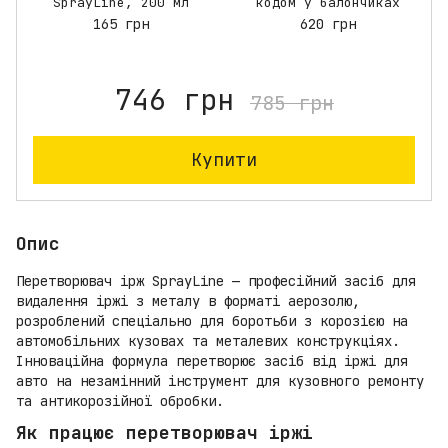
SprayLine, 200 мл
кодом у балончиках
165 грн
620 грн
746 грн
785 грн
Купити
Опис
Перетворювач ірж SprayLine — професійний засіб для
видалення іржі з металу в форматі аерозолю,
розроблений спеціально для боротьби з корозією на
автомобільних кузовах та металевих конструкціях.
Інноваційна формула перетворює засіб від іржі для
авто на незамінний інструмент для кузовного ремонту
та антикорозійної обробки.
Як працює перетворювач іржі