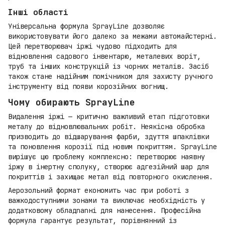
Інші області
Універсальна формула SprayLine дозволяє
використовувати його далеко за межами автомайстерні.
Цей перетворювач іржі чудово підходить для
відновлення садового інвентарю, металевих воріт,
труб та інших конструкцій із чорних металів. Засіб
також стане надійним помічником для захисту ручного
інструменту від появи корозійних вогнищ.
Чому обирають SprayLine
Видалення іржі — критично важливий етап підготовки
металу до відновлювальних робіт. Неякісна обробка
призводить до відшарування фарби, здуття шпаклівки
та поновлення корозії під новим покриттям. SprayLine
вирішує цю проблему комплексно: перетворює наявну
іржу в інертну сполуку, створює адгезійний шар для
покриттів і захищає метал від повторного окислення.
Аерозольний формат економить час при роботі з
важкодоступними зонами та виключає необхідність у
додатковому обладnanні для нанесення. Професійна
формула гарантує результат, порівнянний із