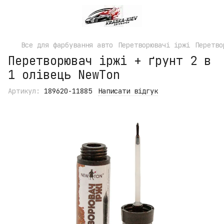
Все для фарбування авто
Перетворювачі іржі
Перетво
Перетворювач іржі + ґрунт 2 в
1 олівець NewTon
Артикул:
189620-11885
Написати відгук