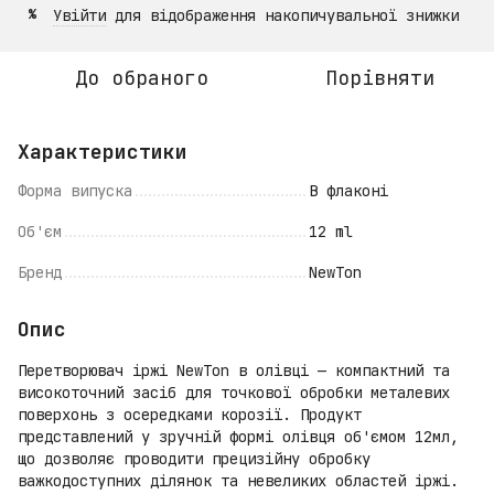
Увійти
для відображення накопичувальної знижки
%
До обраного
Порівняти
Характеристики
Форма випуска
В флаконі
Об'єм
12 ml
Бренд
NewTon
Опис
Перетворювач іржі NewTon в олівці — компактний та
високоточний засіб для точкової обробки металевих
поверхонь з осередками корозії. Продукт
представлений у зручній формі олівця об'ємом 12мл,
що дозволяє проводити прецизійну обробку
важкодоступних ділянок та невеликих областей іржі.