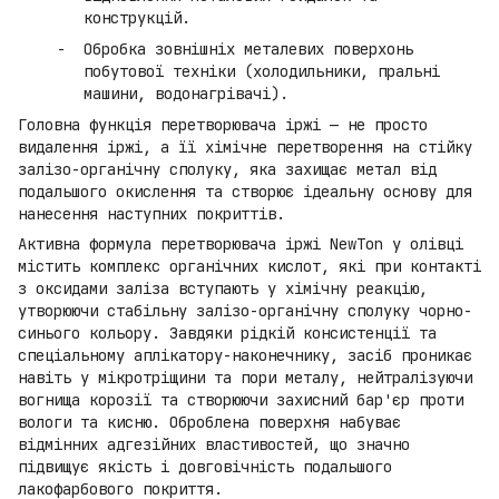
конструкцій.
Обробка зовнішніх металевих поверхонь
побутової техніки (холодильники, пральні
машини, водонагрівачі).
Головна функція перетворювача іржі — не просто
видалення іржі, а її хімічне перетворення на стійку
залізо-органічну сполуку, яка захищає метал від
подальшого окислення та створює ідеальну основу для
нанесення наступних покриттів.
Активна формула перетворювача іржі NewTon у олівці
містить комплекс органічних кислот, які при контакті
з оксидами заліза вступають у хімічну реакцію,
утворюючи стабільну залізо-органічну сполуку чорно-
синього кольору. Завдяки рідкій консистенції та
спеціальному аплікатору-наконечнику, засіб проникає
навіть у мікротріщини та пори металу, нейтралізуючи
вогнища корозії та створюючи захисний бар'єр проти
вологи та кисню. Оброблена поверхня набуває
відмінних адгезійних властивостей, що значно
підвищує якість і довговічність подальшого
лакофарбового покриття.