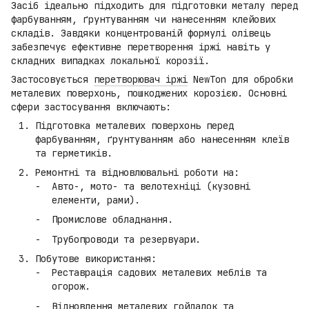
Засіб ідеально підходить для підготовки металу перед
фарбуванням, ґрунтуванням чи нанесенням клейових
складів. Завдяки концентрованій формулі олівець
забезпечує ефективне перетворення іржі навіть у
складних випадках локальної корозії.
Застосовується
перетворювач іржі
NewTon для обробки
металевих поверхонь, пошкоджених корозією. Основні
сфери застосування включають:
Підготовка металевих поверхонь перед
фарбуванням, ґрунтуванням або нанесенням клеїв
та герметиків.
Ремонтні та відновлювальні роботи на:
Авто-, мото- та велотехніці (кузовні
елементи, рами).
Промислове обладнання.
Трубопроводи та резервуари.
Побутове використання:
Реставрація садових металевих меблів та
огорож.
Відновлення металевих гойдалок та