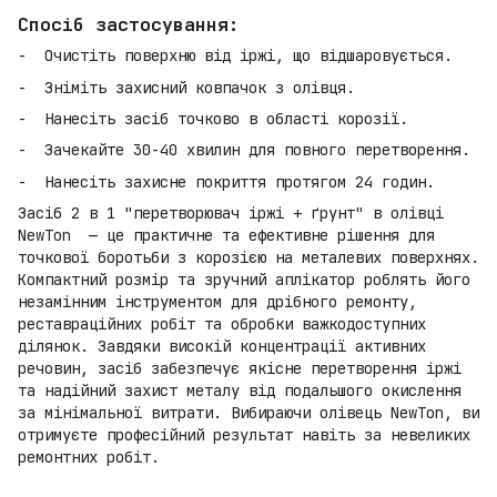
Спосіб застосування:
Очистіть поверхню від іржі, що відшаровується.
Зніміть захисний ковпачок з олівця.
Нанесіть засіб точково в області корозії.
Зачекайте 30-40 хвилин для повного перетворення.
Нанесіть захисне покриття протягом 24 годин.
Засіб 2 в 1 "перетворювач іржі + ґрунт" в олівці
NewTon — це практичне та ефективне рішення для
точкової боротьби з корозією на металевих поверхнях.
Компактний розмір та зручний аплікатор роблять його
незамінним інструментом для дрібного ремонту,
реставраційних робіт та обробки важкодоступних
ділянок. Завдяки високій концентрації активних
речовин, засіб забезпечує якісне перетворення іржі
та надійний захист металу від подальшого окислення
за мінімальної витрати. Вибираючи олівець NewTon, ви
отримуєте професійний результат навіть за невеликих
ремонтних робіт.