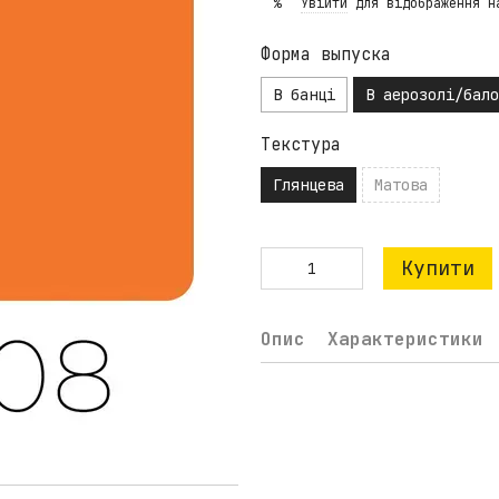
Увійти
для відображення н
%
Форма выпуска
В банці
В аерозолі/бало
Текстура
Глянцева
Матова
Купити
Опис
Характеристики