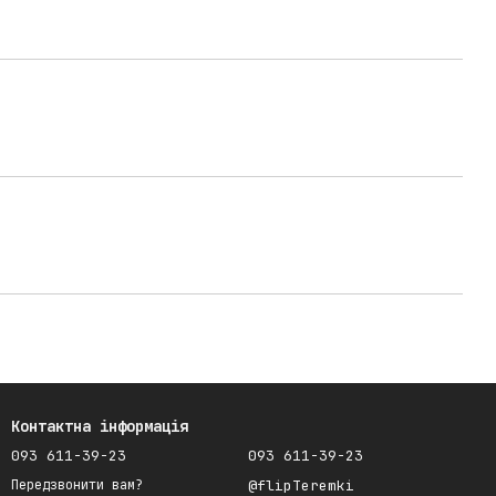
Контактна інформація
093 611-39-23
093 611-39-23
@flipTeremki
Передзвонити вам?