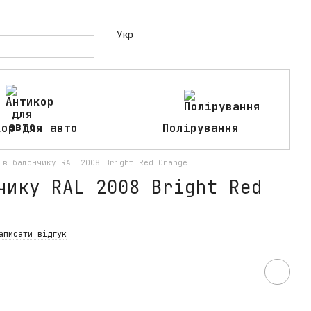
Укр
кор для авто
Полірування
 в балончику RAL 2008 Bright Red Orange
чику RAL 2008 Bright Red
аписати відгук