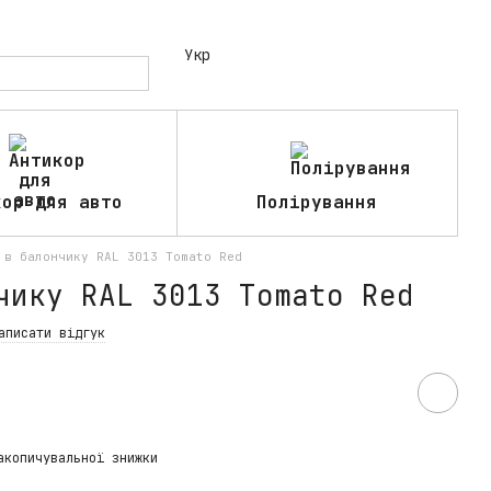
Укр
кор для авто
Полірування
 в балончику RAL 3013 Tomato Red
чику RAL 3013 Tomato Red
аписати відгук
акопичувальної знижки