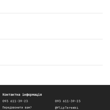
Контактна інформація
093 611-39-23
093 611-39-23
@flipTeremki
Передзвонити вам?