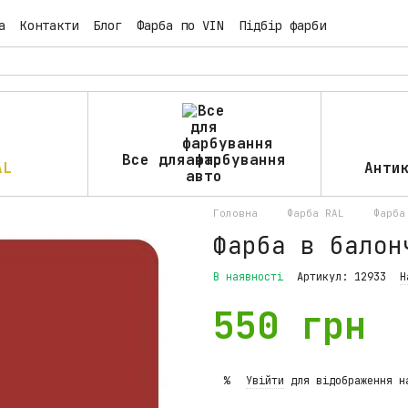
а
Контакти
Блог
Фарба по VIN
Підбір фарби
Все для фарбування
AL
Анти
авто
Головна
Фарба RAL
Фарба
Фарба в балон
В наявності
Артикул: 12933
Н
550 грн
Увійти
для відображення н
%