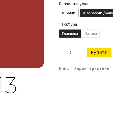
Форма выпуска
В банці
В аерозолі/бало
Текстура
Глянцева
Матова
Купити
Опис
Характеристики