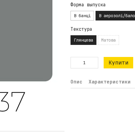
Форма выпуска
В банці
В аерозолі/бало
Текстура
Глянцева
Матова
Купити
Опис
Характеристики