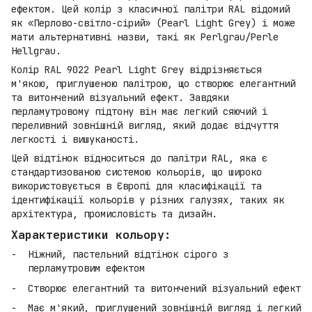
ефектом. Цей колір з класичної палітри RAL відомий
як «Перлово-світло-сірий» (Pearl Light Grey) і може
мати альтернативні назви, такі як Perlgrau/Perle
Hellgrau.
Колір RAL 9022 Pearl Light Grey відрізняється
м'якою, приглушеною палітрою, що створює елегантний
та витончений візуальний ефект. Завдяки
перламутровому підтону він має легкий сяючий і
переливний зовнішній вигляд, який додає відчуття
легкості і вишуканості.
Цей відтінок відноситься до палітри RAL, яка є
стандартизованою системою кольорів, що широко
використовується в Європі для класифікації та
ідентифікації кольорів у різних галузях, таких як
архітектура, промисловість та дизайн.
Характеристики кольору:
Ніжний, пастельний відтінок сірого з
перламутровим ефектом
Створює елегантний та витончений візуальний ефект
Має м'який, приглушений зовнішній вигляд і легкий