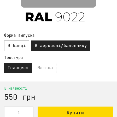
Форма выпуска
В банці
В аерозолі/балончику
Текстура
Глянцева
Матова
В наявності
550 грн
Купити