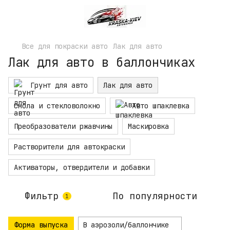
Все для покраски авто
Лак для авто
Лак для авто в баллончиках
Грунт для авто
Лак для авто
Смола и стекловолокно
Авто шпаклевка
Преобразователи ржавчины
Маскировка
Растворители для автокраски
Активаторы, отвердители и добавки
Фильтр
По популярности
1
Форма выпуска
В аэрозоли/баллончике