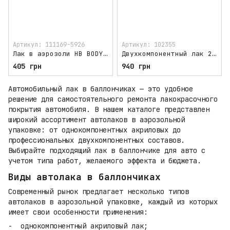
Артикул: 111169-5926
Артикул: 102355
Лак в аэрозоли HB BODY C496 Pro 2K HS
Двухкомпонентный лак 2К в баллончике APP Klarlack FD Spray
405 грн
940 грн
Автомобильный лак в баллончиках — это удобное
решение для самостоятельного ремонта лакокрасочного
покрытия автомобиля. В нашем каталоге представлен
широкий ассортимент автолаков в аэрозольной
упаковке: от однокомпонентных акриловых до
профессиональных двухкомпонентных составов.
Выбирайте подходящий лак в баллончике для авто с
учетом типа работ, желаемого эффекта и бюджета.
Виды автолака в баллончиках
Современный рынок предлагает несколько типов
автолаков в аэрозольной упаковке, каждый из которых
имеет свои особенности применения:
однокомпонентный акриловый лак;