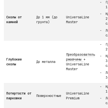
Г
1
К
Сколы от
До 1 мм (до
UniversaLine
2
камней
грунта)
Master
с
Л
с
Г
2
Преобразователь
К
Глубокие
ржавчины
+
3
До металла
сколы
UniversaLine
с
Master
Л
3
К
1
Потертости от
UniversaLine
Поверхностные
парковки
Premium
Л
с