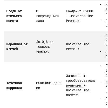
К
1
Следы от
С
Наждачка P2000
с
птичьего
повреждением
+ UniversaLine
помета
лака
Premium
Л
с
К
2
До 0,8 мм
Царапины от
UniversaLine
с
(сквозь
ключей
Premium
краску)
Л
с
Г
2
с
Зачистка +
преобразователь
К
Точечная
Ржавчина до 2
ржавчины
+
3
коррозия
мм
UniversaLine
с
Master
Л
3