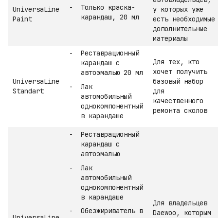
Только краска-
UniversaLine
у которых уже
карандаш, 20 мл
Paint
есть необходимые
дополнительные
материалы
Реставрационный
Для тех, кто
карандаш с
хочет получить
автоэмалью 20 мл
UniversaLine
базовый набор
Лак
Standart
для
автомобильный
качественного
однокомпонентный
ремонта сколов
в карандаше
Реставрационный
карандаш с
автоэмалью
Лак
автомобильный
однокомпонентный
в карандаше
Для владельцев
Обезжириватель в
Daewoo, которым
UniversaLine