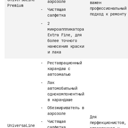
аэрозоле
важен
Premium
профессиональный
Чистящая
подход к ремонту
салфетка
2
микроаппликатора
Extra Fine, для
более точного
нанесения краски
и лака
Реставрационный
карандаш с
автоэмалью
Лак
автомобильный
однокомпонентный
в карандаше
Обезжириватель в
аэрозоле
Для
Чистящая
перфекционистов,
UniversaLine
салфетка