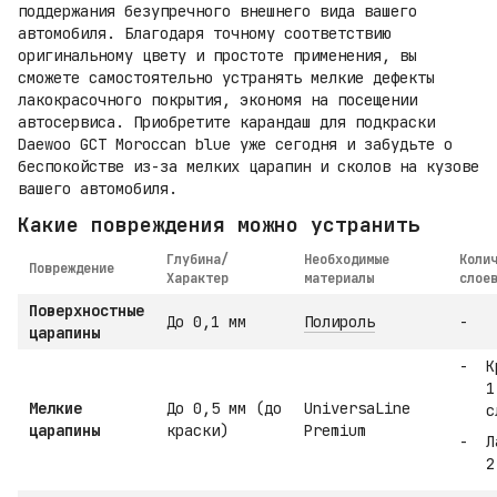
поддержания безупречного внешнего вида вашего
автомобиля. Благодаря точному соответствию
оригинальному цвету и простоте применения, вы
сможете самостоятельно устранять мелкие дефекты
лакокрасочного покрытия, экономя на посещении
автосервиса. Приобретите карандаш для подкраски
Daewoo GCT Moroccan blue уже сегодня и забудьте о
беспокойстве из-за мелких царапин и сколов на кузове
вашего автомобиля.
Какие повреждения можно устранить
Глубина/
Необходимые
Коли
Повреждение
Характер
материалы
слое
Поверхностные
До 0,1 мм
Полироль
-
царапины
К
1
Мелкие
До 0,5 мм (до
UniversaLine
с
царапины
краски)
Premium
Л
2