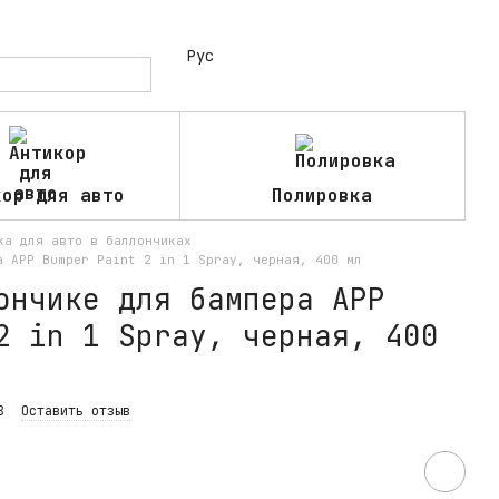
Рус
кор для авто
Полировка
ка для авто в баллончиках
а APP Bumper Paint 2 in 1 Spray, черная, 400 мл
ончике для бампера APP
2 in 1 Spray, черная, 400
8
Оставить отзыв