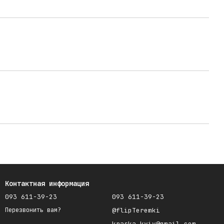
Контактная информация
093 611-39-23
093 611-39-23
@flipTeremki
Перезвонить вам?
kraska.kyiv@gmail.com