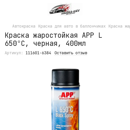
Автокраска
Краска для авто в баллончиках
Краска жа
Краска жаростойкая APP L
650°С, черная, 400мл
Артикул:
111601-6384
Оставить отзыв