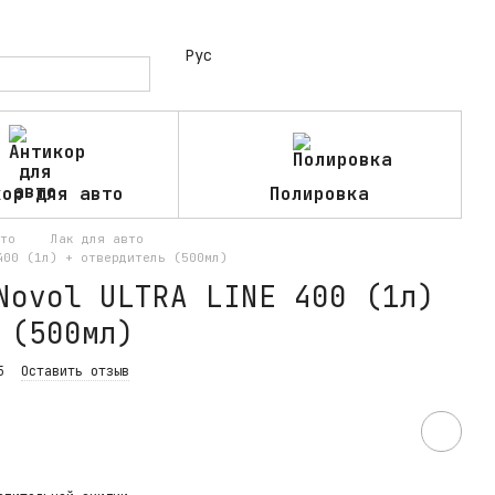
Рус
кор для авто
Полировка
то
Лак для авто
400 (1л) + отвердитель (500мл)
Novol ULTRA LINE 400 (1л)
 (500мл)
5
Оставить отзыв