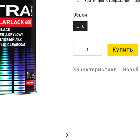
Войти
для отображения нак
%
Объем
1 l
Купить
Характеристики
Новый