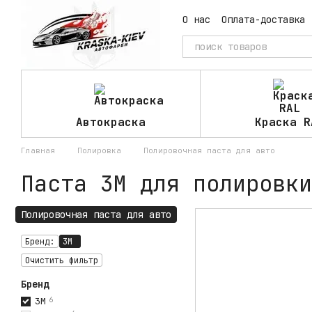
Перейти к основному контенту
О нас
Оплата-доставка
Автокраска
Краска R
Главная
Полировка
Полировочная паста для авто
Паста 3М для полировки
Полировочная паста для авто
Бренд:
3M
Очистить фильтр
Бренд
3M
6