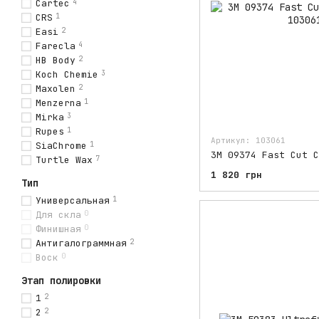
Cartec
4
CRS
1
Easi
2
Farecla
4
HB Body
2
Koch Chemie
3
Maxolen
2
Menzerna
1
Mirka
3
Rupes
1
Артикул: 103061
SiaChrome
1
3M 09374 Fast Cut C
Turtle Wax
7
1 820 грн
Тип
Универсальная
1
Для скла
0
Финишная
0
Антигалограммная
2
Воск
0
Этап полировки
1
2
2
2