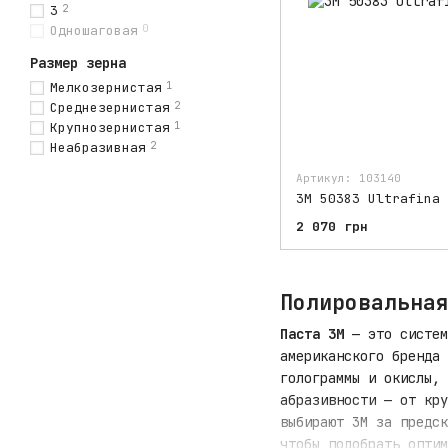
3
2
Одношаговая
0
Размер зерна
Мелкозернистая
1
Среднезернистая
2
Крупнозернистая
1
Неабразивная
2
Артикул: 103140
3M 50383 Ultrafina 
2 070 грн
Полировальна
Паста 3М
— это систем
американского бренда 
голограммы и окислы, 
абразивности — от кру
выбирают 3М за предск
чтобы подобрать оптим