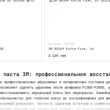
Артикул: 103130
SE
3M 80349 Extra Fine, 1л
2 125 грн
я паста 3М: профессиональное восста
а профессиональных абразивных и полировочных составов дл
позволяет удалять царапины после шлифовки P1500-P2000, у
восстанавливать зеркальный блеск без перекраски. Линейка
пнозернистых для глубоких рисок до ультрафинишных для фи
азуемый результат, легкость удаления остатков и совмести
альное решение для конкретной задачи — от восстановления