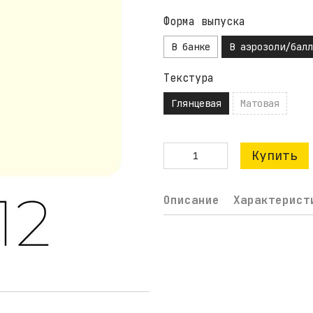
Форма выпуска
В банке
В аэрозоли/балл
Текстура
Глянцевая
Матовая
Купить
Описание
Характерист