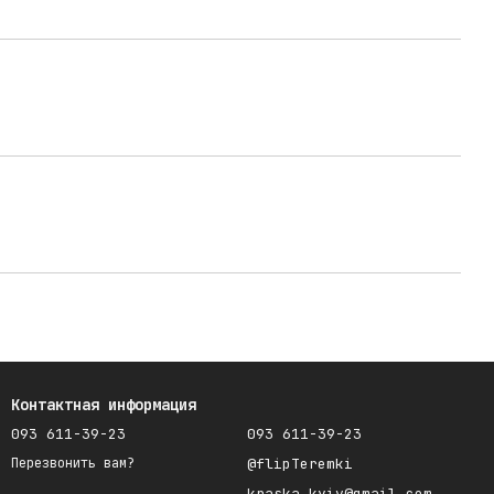
Контактная информация
093 611-39-23
093 611-39-23
@flipTeremki
Перезвонить вам?
kraska.kyiv@gmail.com