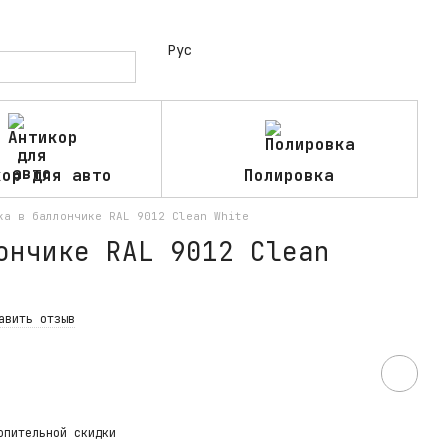
Рус
кор для авто
Полировка
ка в баллончике RAL 9012 Clean White
ончике RAL 9012 Clean
авить отзыв
опительной скидки