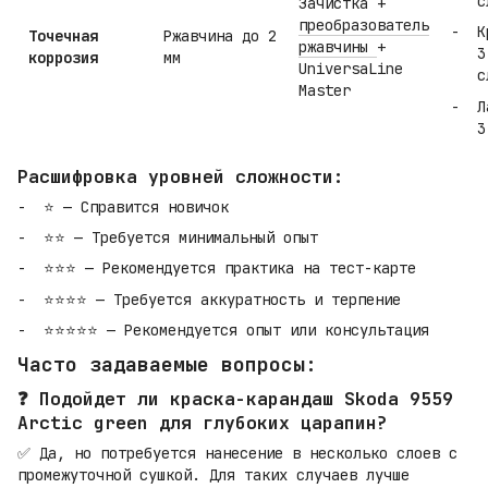
с
Зачистка +
преобразователь
К
Точечная
Ржавчина до 2
ржавчины
+
3
коррозия
мм
UniversaLine
с
Master
Л
3
Расшифровка уровней сложности:
⭐ — Справится новичок
⭐⭐ — Требуется минимальный опыт
⭐⭐⭐ — Рекомендуется практика на тест-карте
⭐⭐⭐⭐ — Требуется аккуратность и терпение
⭐⭐⭐⭐⭐ — Рекомендуется опыт или консультация
Часто задаваемые вопросы:
❓ Подойдет ли краска-карандаш Skoda 9559
Arctic green для глубоких царапин?
✅ Да, но потребуется нанесение в несколько слоев с
промежуточной сушкой. Для таких случаев лучше