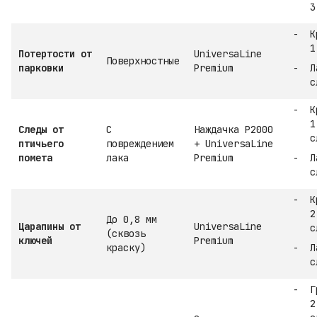
3
К
1
Потертости от
UniversaLine
Поверхностные
парковки
Premium
Л
с
К
1
Следы от
С
Наждачка P2000
с
птичьего
повреждением
+ UniversaLine
помета
лака
Premium
Л
с
К
2
До 0,8 мм
Царапины от
UniversaLine
с
(сквозь
ключей
Premium
краску)
Л
с
Г
2