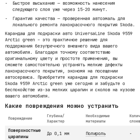
Быстрое высыхание — возможность нанесения
следующего слоя уже через 15-20 минут.
Гарантия качества — проверенная автоэмаль для
локального ремонта лакокрасочного покрытия Skoda.
Карандаш для подкраски авто UniversaLine Skoda 9559
Arctic green – это практичное решение для
поддержания безупречного внешнего вида вашего
автомобиля. Благодаря точному соответствию
оригинальному цвету и простоте применения, вы
сможете самостоятельно устранять мелкие дефекты
лакокрасочного покрытия, экономя на посещении
автосервиса. Приобретите карандаш для подкраски
Skoda 9559 Arctic green уже сегодня и забудьте о
беспокойстве из-за мелких царапин и сколов на кузове
вашего автомобиля.
Какие повреждения можно устранить
Глубина/
Необходимые
Коли
Повреждение
Характер
материалы
слое
Поверхностные
До 0,1 мм
Полироль
-
царапины