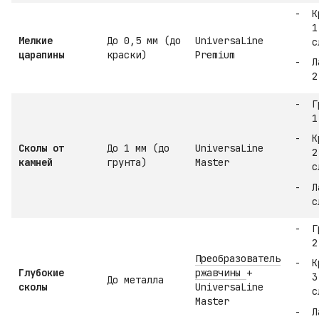
К
1
Мелкие
До 0,5 мм (до
UniversaLine
с
царапины
краски)
Premium
Л
2
Г
1
К
Сколы от
До 1 мм (до
UniversaLine
2
камней
грунта)
Master
с
Л
с
Г
2
Преобразователь
К
Глубокие
ржавчины
+
3
До металла
сколы
UniversaLine
с
Master
Л