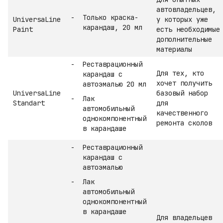
автовладельцев,
Только краска-
UniversaLine
у которых уже
карандаш, 20 мл
Paint
есть необходимые
дополнительные
материалы
Реставрационный
Для тех, кто
карандаш с
хочет получить
автоэмалью 20 мл
UniversaLine
базовый набор
Лак
Standart
для
автомобильный
качественного
однокомпонентный
ремонта сколов
в карандаше
Реставрационный
карандаш с
автоэмалью
Лак
автомобильный
однокомпонентный
в карандаше
Для владельцев