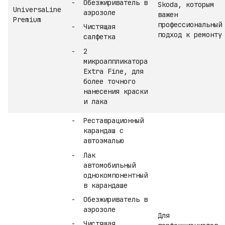
Обезжириватель в
Skoda, которым
UniversaLine
аэрозоле
важен
Premium
профессиональный
Чистящая
подход к ремонту
салфетка
2
микроаппликатора
Extra Fine, для
более точного
нанесения краски
и лака
Реставрационный
карандаш с
автоэмалью
Лак
автомобильный
однокомпонентный
в карандаше
Обезжириватель в
аэрозоле
Для
Чистящая