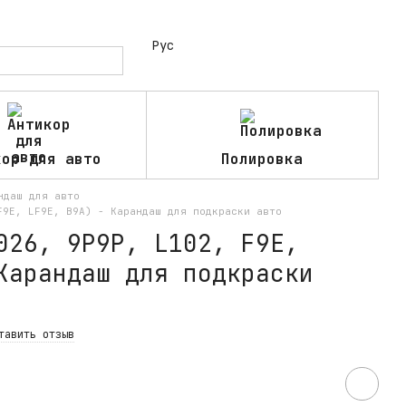
Рус
кор для авто
Полировка
ндаш для авто
F9E, LF9E, B9A) - Карандаш для подкраски авто
026, 9P9P, L102, F9E,
Карандаш для подкраски
тавить отзыв