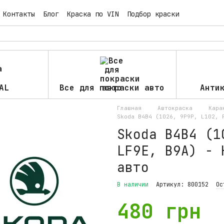
Контакты
Блог
Краска по VIN
Подбор краски
AL
Все для покраски авто
Анти
Главная
Автокраска
Кара
Skoda B4B4 (1026, 9P9P, L102, 
Skoda B4B4 (1
LF9E, B9A) - 
авто
В наличии
Артикул: 800152
Ос
480 грн