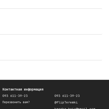
Контактная информация
093 611-39-23
093 611-39-23
@flipTeremki
Перезвонить вам?
kraska.kyiv@gmail.com