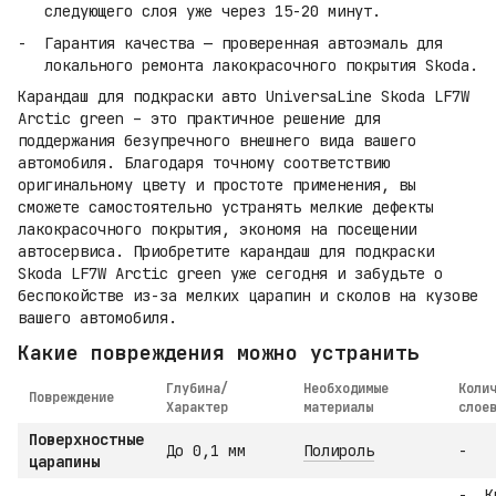
следующего слоя уже через 15-20 минут.
Гарантия качества — проверенная автоэмаль для
локального ремонта лакокрасочного покрытия Skoda.
Карандаш для подкраски авто UniversaLine Skoda LF7W
Arctic green – это практичное решение для
поддержания безупречного внешнего вида вашего
автомобиля. Благодаря точному соответствию
оригинальному цвету и простоте применения, вы
сможете самостоятельно устранять мелкие дефекты
лакокрасочного покрытия, экономя на посещении
автосервиса. Приобретите карандаш для подкраски
Skoda LF7W Arctic green уже сегодня и забудьте о
беспокойстве из-за мелких царапин и сколов на кузове
вашего автомобиля.
Какие повреждения можно устранить
Глубина/
Необходимые
Коли
Повреждение
Характер
материалы
слое
Поверхностные
До 0,1 мм
Полироль
-
царапины
К