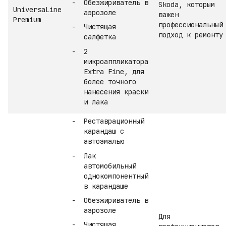
Обезжириватель в
Skoda, которым
UniversaLine
аэрозоле
важен
Premium
профессиональный
Чистящая
подход к ремонту
салфетка
2
микроаппликатора
Extra Fine, для
более точного
нанесения краски
и лака
Реставрационный
карандаш с
автоэмалью
Лак
автомобильный
однокомпонентный
в карандаше
Обезжириватель в
аэрозоле
Для
Чистящая