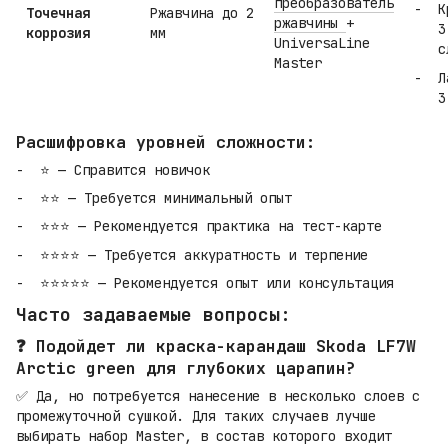
преобразователь
К
Точечная
Ржавчина до 2
ржавчины
+
3
коррозия
мм
UniversaLine
с
Master
Л
3
Расшифровка уровней сложности:
⭐ — Справится новичок
⭐⭐ — Требуется минимальный опыт
⭐⭐⭐ — Рекомендуется практика на тест-карте
⭐⭐⭐⭐ — Требуется аккуратность и терпение
⭐⭐⭐⭐⭐ — Рекомендуется опыт или консультация
Часто задаваемые вопросы:
❓ Подойдет ли краска-карандаш Skoda LF7W
Arctic green для глубоких царапин?
✅ Да, но потребуется нанесение в несколько слоев с
промежуточной сушкой. Для таких случаев лучше
выбирать набор Master, в состав которого входит