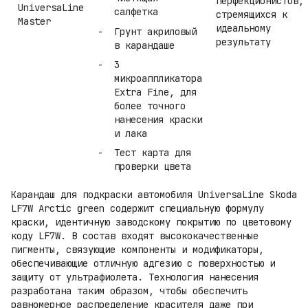
перфекционистов,
UniversaLine
салфетка
стремящихся к
Master
идеальному
Грунт акриловый
результату
в карандаше
3
микроаппликатора
Extra Fine, для
более точного
нанесения краски
и лака
Тест карта для
проверки цвета
Карандаш для подкраски автомобиля UniversaLine Skoda
LF7W Arctic green содержит специальную формулу
краски, идентичную заводскому покрытию по цветовому
коду LF7W. В состав входят высококачественные
пигменты, связующие компоненты и модификаторы,
обеспечивающие отличную адгезию с поверхностью и
защиту от ультрафиолета. Технология нанесения
разработана таким образом, чтобы обеспечить
равномерное распределение красителя даже при