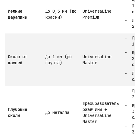
1
Мелкие
До 0,5 мм (до
UniversaLine
с
царапины
краски)
Premium
Л
2
Г
1
К
Сколы от
До 1 мм (до
UniversaLine
2
камней
грунта)
Master
с
Л
с
Г
2
Преобразователь
К
Глубокие
ржавчины
+
3
До металла
сколы
UniversaLine
с
Master
Л
3