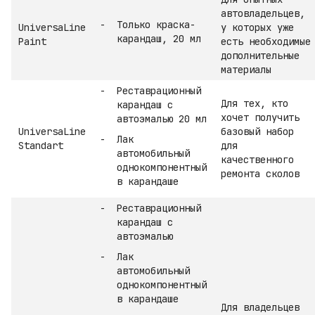
автовладельцев,
Только краска-
UniversaLine
у которых уже
карандаш, 20 мл
Paint
есть необходимые
дополнительные
материалы
Реставрационный
Для тех, кто
карандаш с
хочет получить
автоэмалью 20 мл
UniversaLine
базовый набор
Лак
Standart
для
автомобильный
качественного
однокомпонентный
ремонта сколов
в карандаше
Реставрационный
карандаш с
автоэмалью
Лак
автомобильный
однокомпонентный
в карандаше
Для владельцев