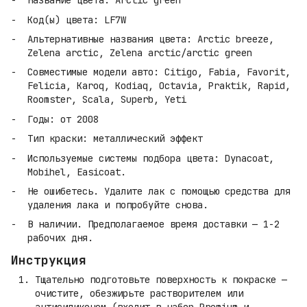
Название цвета: Arctic green
Код(ы) цвета: LF7W
Альтернативные названия цвета: Arctic breeze,
Zelena arctic, Zelena arctic/arctic green
Совместимые модели авто: Citigo, Fabia, Favorit,
Felicia, Karoq, Kodiaq, Octavia, Praktik, Rapid,
Roomster, Scala, Superb, Yeti
Годы: от 2008
Тип краски: металлический эффект
Используемые системы подбора цвета: Dynacoat,
Mobihel, Easicoat.
Не ошибетесь. Удалите лак с помощью средства для
удаления лака и попробуйте снова.
В наличии. Предполагаемое время доставки — 1-2
рабочих дня.
Инструкция
Тщательно подготовьте поверхность к покраске —
очистите, обезжирьте растворителем или
антисиликоном (входит в набор Premium и