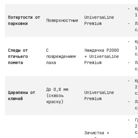
К
1
Потертости от
UniversaLine
Поверхностные
парковки
Premium
Л
с
К
1
Следы от
С
Наждачка P2000
с
птичьего
повреждением
+ UniversaLine
помета
лака
Premium
Л
с
К
2
До 0,8 мм
Царапины от
UniversaLine
с
(сквозь
ключей
Premium
краску)
Л
с
Г
2
с
Зачистка +