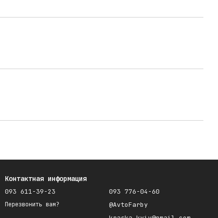
Контактная информация
093 611-39-23
093 776-04-60
@AvtoFarby
Перезвонить вам?
kraska.kyiv@gmail.com