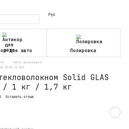
Рус
кор для авто
Полировка
то
Авто шпаклевка
ом GLAS 0,5кг
текловолокном Solid GLAS
 / 1 кг / 1,7 кг
0
Оставить отзыв