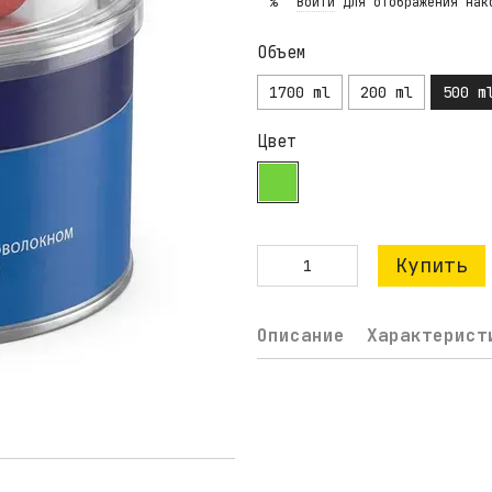
Войти
для отображения нак
%
Объем
1700 ml
200 ml
500 m
Цвет
Купить
Описание
Характерист