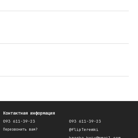
Контактная информация
093 611-39-23
093 611-39-23
@flipTeremki
Перезвонить вам?
kraska.kyiv@gmail.com