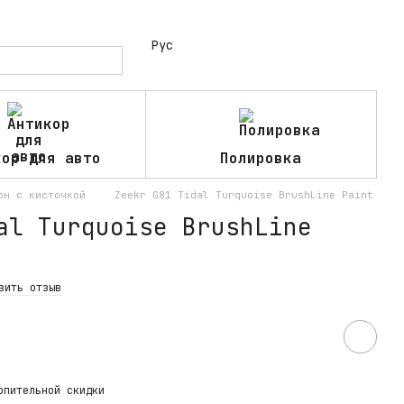
Рус
кор для авто
Полировка
он с кисточкой
Zeekr G81 Tidal Turquoise BrushLine Paint
al Turquoise BrushLine
вить отзыв
опительной скидки