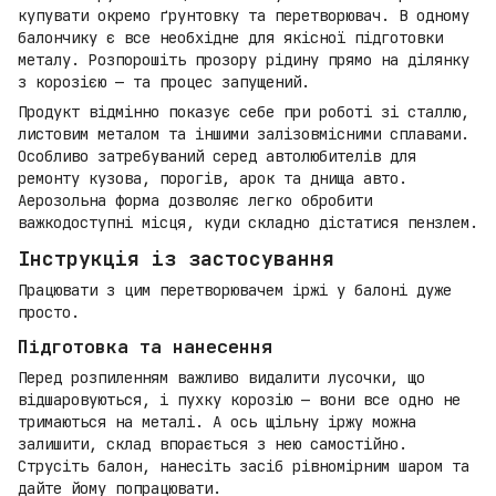
купувати окремо ґрунтовку та перетворювач. В одному
балончику є все необхідне для якісної підготовки
металу. Розпорошіть прозору рідину прямо на ділянку
з корозією — та процес запущений.
Продукт відмінно показує себе при роботі зі сталлю,
листовим металом та іншими залізовмісними сплавами.
Особливо затребуваний серед автолюбителів для
ремонту кузова, порогів, арок та днища авто.
Аерозольна форма дозволяє легко обробити
важкодоступні місця, куди складно дістатися пензлем.
Інструкція із застосування
Працювати з цим перетворювачем іржі у балоні дуже
просто.
Підготовка та нанесення
Перед розпиленням важливо видалити лусочки, що
відшаровуються, і пухку корозію — вони все одно не
тримаються на металі. А ось щільну іржу можна
залишити, склад впорається з нею самостійно.
Струсіть балон, нанесіть засіб рівномірним шаром та
дайте йому попрацювати.