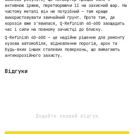
активною іржею, перетворюючи її на захисний шар. На
чистому металі він не потрібний — там краще
використовувати звичайний ґрунт. Проте там, де
корозія вже з'явилася, Q-Refinish 40-600 заощадить
час і сили на повному зачистці до блиску.
Q-Refinish 40-600 — це надійне рішення для ремонту
кузова автомобіля, відновлення порогів, арок та
будь-яких інших сталевих поверхонь, що вимагають
антикорозійного захисту.
Відгуки
Додайте перший відгук