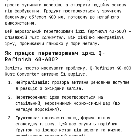
просто зупинити корозію, а створити надійну основу
під фарбування. Продукт поставляється у зручному
балончику об'ємом 400 мл, готовому до негайного
використання.
Цей аерозольний перетворювач іржі (артикул 40-600) —
справжній
rust converter
. Він хімічно нейтралізує
іржу, проникаючи глибоко у пори металу.
Як працює перетворювач іржі Q-
Refinish 40-600?
Замість просто маскувати проблему, Q-Refinish 40-600
Rust Converter активно її вирішує.
Нейтралізація:
прозора активна речовина вступає
в реакцію з оксидами заліза.
Перетворення:
іржа перетворюється на
стабільний, нерозчинний чорно-синій шар (що
нагадує вороніння).
Грунтовка:
одночасно склад формує міцну
епоксидну плівку. Цей шар служить надійним
ґрунтом та ізолює метал від вологи та кисню,
запобігаючи повторній корозії.