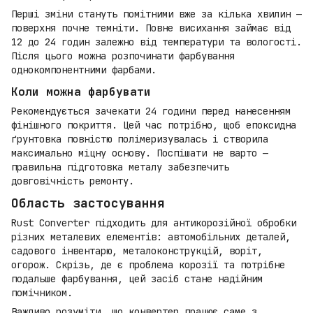
Перші зміни стануть помітними вже за кілька хвилин —
поверхня почне темніти. Повне висихання займає від
12 до 24 годин залежно від температури та вологості.
Після цього можна розпочинати фарбування
однокомпонентними фарбами.
Коли можна фарбувати
Рекомендується зачекати 24 години перед нанесенням
фінішного покриття. Цей час потрібно, щоб епоксидна
ґрунтовка повністю полімеризувалась і створила
максимально міцну основу. Поспішати не варто —
правильна підготовка металу забезпечить
довговічність ремонту.
Область застосування
Rust Converter підходить для антикорозійної обробки
різних металевих елементів: автомобільних деталей,
садового інвентарю, металоконструкцій, воріт,
огорож. Скрізь, де є проблема корозії та потрібне
подальше фарбування, цей засіб стане надійним
помічником.
Важливо розуміти, що конвертер працює саме з