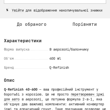
Увійти
для відображення накопичувальної знижки
%
До обраного
Порівняти
Характеристики
Форма випуска
В аерозолі/балончику
Об'єм
400 ml
Бренд
Q-Refinish
Опис
Q-Refinish 40-600
— ваш професійний інструмент у
боротьбі з корозією. Це не просто
перетворювач іржі
для авто
в аерозолі, це потужна формула 2-в-1, яка
об'єднує два важливі компоненти: активний конвертер
іржі та епоксидний грунт. Таке поєднання дозволяє не