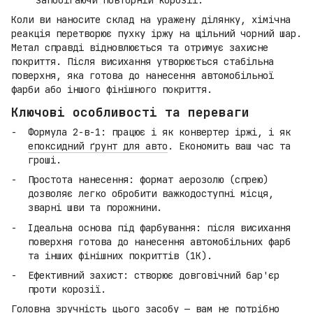
Коли ви наносите склад на уражену ділянку, хімічна
реакція перетворює пухку іржу на щільний чорний шар.
Метал справді відновлюється та отримує захисне
покриття. Після висихання утворюється стабільна
поверхня, яка готова до нанесення автомобільної
фарби або іншого фінішного покриття.
Ключові особливості та переваги
Формула 2-в-1: працює і як конвертер іржі, і як
епоксидний ґрунт для авто
. Економить ваш час та
гроші.
Простота нанесення: формат аерозолю (спрею)
дозволяє легко обробити важкодоступні місця,
зварні шви та порожнини.
Ідеальна основа під фарбування: після висихання
поверхня готова до нанесення автомобільних фарб
та інших фінішних покриттів (1К).
Ефективний захист: створює довговічний бар'єр
проти корозії.
Головна зручність цього засобу — вам не потрібно