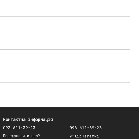
Контактна інформація
093 611-39-23
093 611-39-23
@flipTeremki
Передзвонити вам?