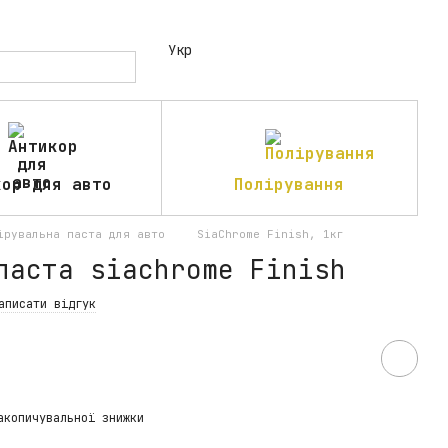
Укр
кор для авто
Полірування
ірувальна паста для авто
SiaChrome Finish, 1кг
паста siachrome Finish
аписати відгук
н
акопичувальної знижки