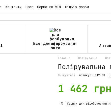
а
Контакти
Блог
Фарба по VIN
Підбір фарби
Все для фарбування
AL
Анти
авто
Головна
Полірування
Пол
Полірувальна 
Очікується
Артикул: 112538
Н
1 462 гр
Увійти
для відображення н
%