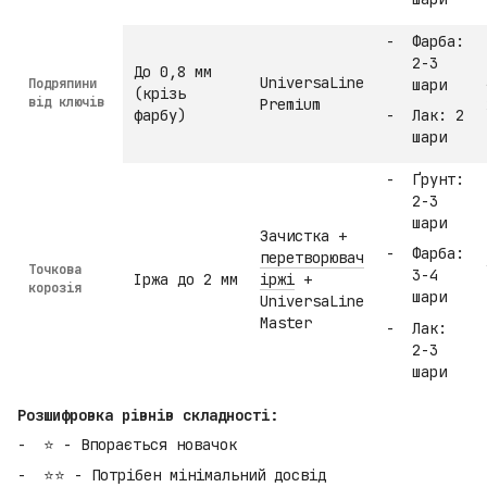
Фарба:
2-3
До 0,8 мм
UniversaLine
Подряпини
шари
(крізь
від ключів
Premium
фарбу)
Лак: 2
шари
Ґрунт:
2-3
шари
Зачистка +
Фарба:
перетворювач
Точкова
3-4
Іржа до 2 мм
іржі
+
корозія
шари
UniversaLine
Master
Лак:
2-3
шари
Розшифровка рівнів складності:
⭐ - Впорається новачок
⭐⭐ - Потрібен мінімальний досвід