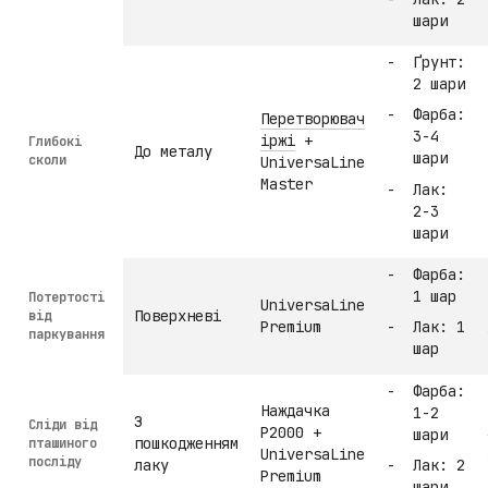
шари
Ґрунт:
2 шари
Фарба:
Перетворювач
3-4
іржі
+
Глибокі
До металу
шари
сколи
UniversaLine
Master
Лак:
2-3
шари
Фарба:
1 шар
Потертості
UniversaLine
Поверхневі
від
Premium
Лак: 1
паркування
шар
Фарба:
Наждачка
1-2
З
Сліди від
P2000 +
шари
пошкодженням
пташиного
UniversaLine
посліду
лаку
Лак: 2
Premium
шари