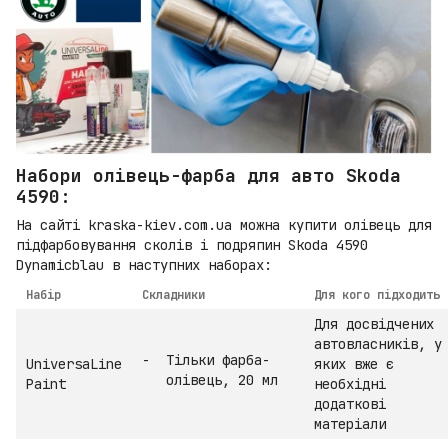
Набори олівець-фарба для авто Skoda
4590:
На сайті kraska-kiev.com.ua можна купити олівець для
підфарбовування сколів і подряпин Skoda 4590
Dynamicblau в наступних наборах:
Набір
Складники
Для кого підходить
Для досвідчених
автовласників, у
Тільки фарба-
UniversaLine
яких вже є
олівець, 20 мл
Paint
необхідні
додаткові
матеріали