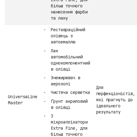
більш точного
нанесення фарби
та лаку
Реставраційний
олівець з
автоемаллю
Лак
автомобільний
однокомпонентний
в олівці
Знежирювач в
аерозолі
Для
Чистяча серветка
перфекціоністів,
UniversaLine
які прагнуть до
Ґрунт акриловий
Master
ідеального
в олівці
результату
3
мікроаплікатори
Extra Fine, для
більш точного