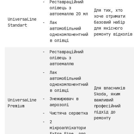
Реставраційний
олівець з
Для тих, хто
автоемаллю 20 мл
хоче отримати
UniversaLine
базовий набір
Лак
Standart
для якісного
автомобільний
ремонту відколів
однокомпонентний
в олівці
Реставраційний
олівець з
автоемаллю
Лак
автомобільний
однокомпонентний
Для власників
в олівці
Skoda, яким
Знежирювач в
UniversaLine
важливий
аерозолі
Premium
професійний
підхід до
Чистяча серветка
ремонту
2
мікроаплікатори
Extra Fine, для