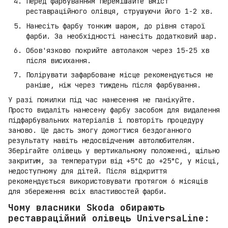
Перед фарбуванням перемішайте вміст
реставраційного олівця, струшуючи його 1-2 хв.
Нанесіть фарбу тонким шаром, до рівня старої
фарби. За необхідності нанесіть додатковий шар.
Обов'язково покрийте автолаком через 15-25 хв
після висихання.
Полірувати зафарбоване місце рекомендується не
раніше, ніж через тиждень після фарбування.
У разі помилки під час нанесення не панікуйте.
Просто видаліть нанесену фарбу засобом для видалення
підфарбувальних матеріалів і повторіть процедуру
заново. Це дасть змогу домогтися бездоганного
результату навіть недосвідченим автолюбителям.
Зберігайте олівець у вертикальному положенні, щільно
закритим, за температури від +5°C до +25°C, у місці,
недоступному для дітей. Після відкриття
рекомендується використовувати протягом 6 місяців
для збереження всіх властивостей фарби.
Чому власники Skoda обирають
реставраційний олівець UniversaLine: