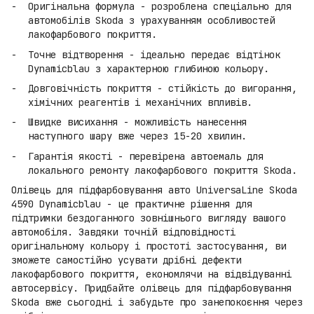
Оригінальна формула - розроблена спеціально для
автомобілів Skoda з урахуванням особливостей
лакофарбового покриття.
Точне відтворення - ідеально передає відтінок
Dynamicblau з характерною глибиною кольору.
Довговічність покриття - стійкість до вигорання,
хімічних реагентів і механічних впливів.
Швидке висихання - можливість нанесення
наступного шару вже через 15-20 хвилин.
Гарантія якості - перевірена автоемаль для
локального ремонту лакофарбового покриття Skoda.
Олівець для підфарбовування авто UniversaLine Skoda
4590 Dynamicblau - це практичне рішення для
підтримки бездоганного зовнішнього вигляду вашого
автомобіля. Завдяки точній відповідності
оригінальному кольору і простоті застосування, ви
зможете самостійно усувати дрібні дефекти
лакофарбового покриття, економлячи на відвідуванні
автосервісу. Придбайте олівець для підфарбовування
Skoda вже сьогодні і забудьте про занепокоєння через