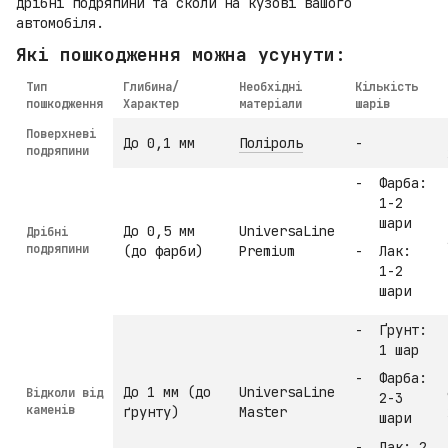
дрібні подряпини та сколи на кузові вашого
автомобіля.
Які пошкодження можна усунути:
Тип
Глибина/
Необхідні
Кількість
пошкодження
Характер
матеріали
шарів
Поверхневі
До 0,1 мм
Поліроль
-
подряпини
Фарба:
1-2
шари
До 0,5 мм
UniversaLine
Дрібні
подряпини
(до фарби)
Premium
Лак:
1-2
шари
Ґрунт:
1 шар
Фарба:
До 1 мм (до
UniversaLine
Відколи від
2-3
каменів
ґрунту)
Master
шари
Лак: 2