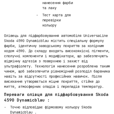
нанесення фарби
та лаку
Тест карта для
перевірки
кольору
Олівець для підфарбовування автомобіля UniversaLine
Skoda 4590 Dynamicblau містить спеціальну формулу
фарби, ідентичну заводському покриттю за колірним
кодом 4590. До складу входять високоякісні пігменти,
сполучні компоненти і модифікатори, що забезпечують
відмінну адгезію з поверхнею і захист від
ультрафіолету. Технологія нанесення розроблена таким
чином, щоб забезпечити рівномірний розподіл барвника
навіть за відсутності професійних навичок. Після
висихання утворюється міцне покриття, стійке до
миття, атмосферних опадів і перепадів температур.
Переваги олівця для підфарбовування Skoda
4590 Dynamicblau :
Точно відповідає фірмовому кольору Skoda
Dynamicblau .