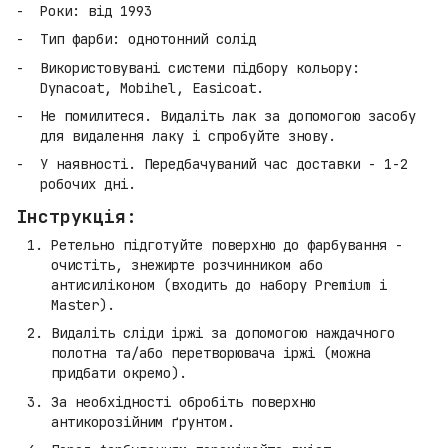
Роки: від 1993
Тип фарби: однотонний солід
Використовувані системи підбору кольору:
Dynacoat, Mobihel, Easicoat.
Не помилитеся. Видаліть лак за допомогою засобу
для видалення лаку і спробуйте знову.
У наявності. Передбачуваний час доставки - 1-2
робочих дні.
Інструкція:
Ретельно підготуйте поверхню до фарбування -
очистіть, знежирте розчинником або
антисиліконом (входить до набору Premium і
Master).
Видаліть сліди іржі за допомогою наждачного
полотна та/або перетворювача іржі (можна
придбати окремо).
За необхідності обробіть поверхню
антикорозійним ґрунтом.