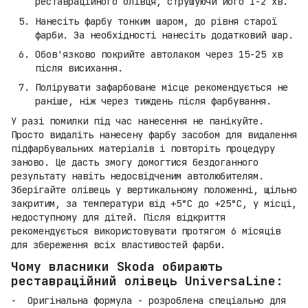
реставраційного олівця, струшуючи його 1-2 хв.
Нанесіть фарбу тонким шаром, до рівня старої
фарби. За необхідності нанесіть додатковий шар.
Обов'язково покрийте автолаком через 15-25 хв
після висихання.
Полірувати зафарбоване місце рекомендується не
раніше, ніж через тиждень після фарбування.
У разі помилки під час нанесення не панікуйте.
Просто видаліть нанесену фарбу засобом для видалення
підфарбувальних матеріалів і повторіть процедуру
заново. Це дасть змогу домогтися бездоганного
результату навіть недосвідченим автолюбителям.
Зберігайте олівець у вертикальному положенні, щільно
закритим, за температури від +5°C до +25°C, у місці,
недоступному для дітей. Після відкриття
рекомендується використовувати протягом 6 місяців
для збереження всіх властивостей фарби.
Чому власники Skoda обирають
реставраційний олівець UniversaLine:
Оригінальна формула - розроблена спеціально для