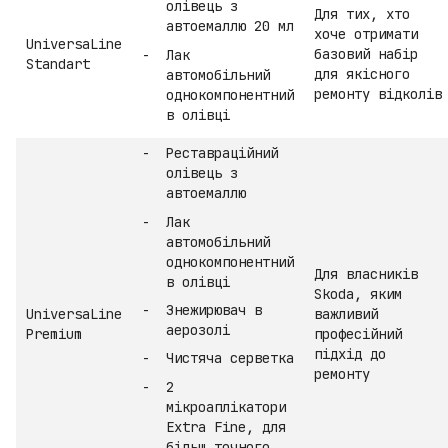
олівець з
Для тих, хто
автоемаллю 20 мл
хоче отримати
UniversaLine
базовий набір
Лак
Standart
для якісного
автомобільний
ремонту відколів
однокомпонентний
в олівці
Реставраційний
олівець з
автоемаллю
Лак
автомобільний
однокомпонентний
Для власників
в олівці
Skoda, яким
Знежирювач в
UniversaLine
важливий
аерозолі
Premium
професійний
підхід до
Чистяча серветка
ремонту
2
мікроаплікатори
Extra Fine, для
більш точного