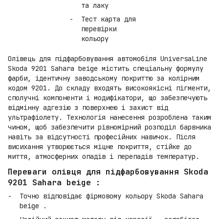
та лаку
Тест карта для
перевірки
кольору
Олівець для підфарбовування автомобіля UniversaLine
Skoda 9201 Sahara beige містить спеціальну формулу
фарби, ідентичну заводському покриттю за колірним
кодом 9201. До складу входять високоякісні пігменти,
сполучні компоненти і модифікатори, що забезпечують
відмінну адгезію з поверхнею і захист від
ультрафіолету. Технологія нанесення розроблена таким
чином, щоб забезпечити рівномірний розподіл барвника
навіть за відсутності професійних навичок. Після
висихання утворюється міцне покриття, стійке до
миття, атмосферних опадів і перепадів температур.
Переваги олівця для підфарбовування Skoda
9201 Sahara beige :
Точно відповідає фірмовому кольору Skoda Sahara
beige .