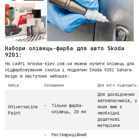
Набори олівець-фарба для авто Skoda
9201:
На сайті kraska-kiev.com.ua можна купити олівець для
підфарбовування сколів і подряпин Skoda 9201 Sahara
beige в наступних наборах:
Набір
Складники
Для кого підходить
Для досвідчених
автовласників, у
Тільки фарба-
UniversaLine
яких вже є
олівець, 20 мл
Paint
необхідні
додаткові
матеріали
Реставраційний