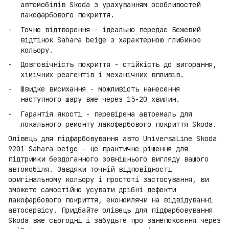
автомобілів Skoda з урахуванням особливостей
лакофарбового покриття.
Точне відтворення - ідеально передає Бежевий
відтінок Sahara beige з характерною глибиною
кольору.
Довговічність покриття - стійкість до вигорання,
хімічних реагентів і механічних впливів.
Швидке висихання - можливість нанесення
наступного шару вже через 15-20 хвилин.
Гарантія якості - перевірена автоемаль для
локального ремонту лакофарбового покриття Skoda.
Олівець для підфарбовування авто UniversaLine Skoda
9201 Sahara beige - це практичне рішення для
підтримки бездоганного зовнішнього вигляду вашого
автомобіля. Завдяки точній відповідності
оригінальному кольору і простоті застосування, ви
зможете самостійно усувати дрібні дефекти
лакофарбового покриття, економлячи на відвідуванні
автосервісу. Придбайте олівець для підфарбовування
Skoda вже сьогодні і забудьте про занепокоєння через