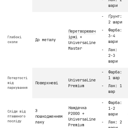
шари
Ґрунт:
2 шари
Фарба:
Перетворювач
3-4
іржі
+
Глибокі
До металу
шари
сколи
UniversaLine
Master
Лак:
2-3
шари
Фарба:
1 шар
Потертості
UniversaLine
Поверхневі
від
Premium
Лак: 1
паркування
шар
Фарба:
Наждачка
1-2
З
Сліди від
P2000 +
шари
пошкодженням
пташиного
UniversaLine
посліду
лаку
Лак: 2
Premium
шари