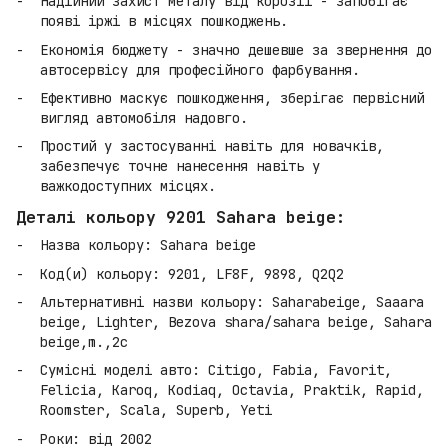
Надійний захист металу від корозії - запобігає
появі іржі в місцях пошкоджень.
Економія бюджету - значно дешевше за звернення до
автосервісу для професійного фарбування.
Ефективно маскує пошкодження, зберігає первісний
вигляд автомобіля надовго.
Простий у застосуванні навіть для новачків,
забезпечує точне нанесення навіть у
важкодоступних місцях.
Деталі кольору 9201 Sahara beige:
Назва кольору: Sahara beige
Код(и) кольору: 9201, LF8F, 9898, Q2Q2
Альтернативні назви кольору: Saharabeige, Saaara
beige, Lighter, Bezova shara/sahara beige, Sahara
beige,m.,2c
Сумісні моделі авто: Citigo, Fabia, Favorit,
Felicia, Karoq, Kodiaq, Octavia, Praktik, Rapid,
Roomster, Scala, Superb, Yeti
Роки: від 2002