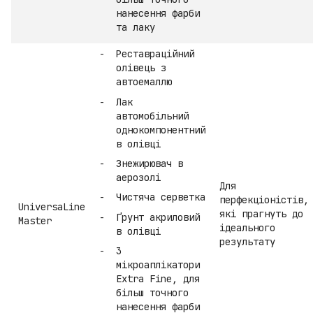
нанесення фарби
та лаку
Реставраційний
олівець з
автоемаллю
Лак
автомобільний
однокомпонентний
в олівці
Знежирювач в
аерозолі
Для
Чистяча серветка
перфекціоністів,
UniversaLine
які прагнуть до
Ґрунт акриловий
Master
ідеального
в олівці
результату
3
мікроаплікатори
Extra Fine, для
більш точного
нанесення фарби