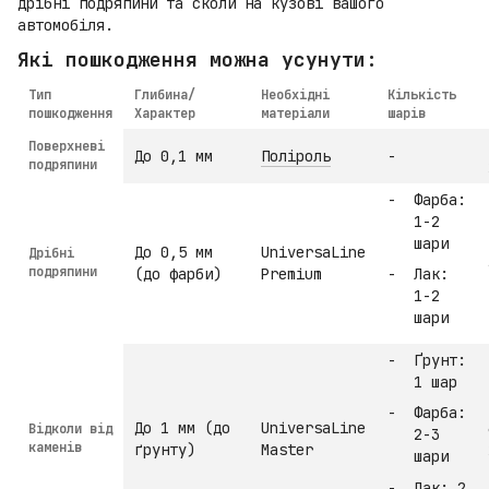
дрібні подряпини та сколи на кузові вашого
автомобіля.
Які пошкодження можна усунути:
Тип
Глибина/
Необхідні
Кількість
пошкодження
Характер
матеріали
шарів
Поверхневі
До 0,1 мм
Поліроль
-
подряпини
Фарба:
1-2
шари
До 0,5 мм
UniversaLine
Дрібні
подряпини
(до фарби)
Premium
Лак:
1-2
шари
Ґрунт:
1 шар
Фарба:
До 1 мм (до
UniversaLine
Відколи від
2-3
каменів
ґрунту)
Master
шари
Лак: 2