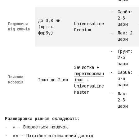
Фарба:
2-3
До 0,8 мм
UniversaLine
Подряпини
шари
(крізь
від ключів
Premium
фарбу)
Лак: 2
шари
Ґрунт:
2-3
шари
Зачистка +
Фарба:
перетворювач
Точкова
3-4
Іржа до 2 мм
іржі
+
корозія
шари
UniversaLine
Master
Лак:
2-3
шари
Розшифровка рівнів складності:
⭐ - Впорається новачок
⭐⭐ - Потрібен мінімальний досвід