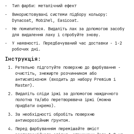
Тип фарби: металічний ефект
Використовувані системи підбору кольору:
Dynacoat, Mobihel, Easicoat.
Не помилитеся. Видаліть лак за допомогою засобу
для видалення лаку і спробуйте знову.
У наявності. Передбачуваний час доставки - 1-2
робочих дні.
Інструкція:
Ретельно підготуйте поверхню до фарбування -
очистіть, знежирте розчинником або
антисиліконом (входить до набору Premium і
Master).
Видаліть сліди іржі за допомогою наждачного
полотна та/або перетворювача іржі (можна
придбати окремо).
За необхідності обробіть поверхню
антикорозійним ґрунтом.
Перед фарбуванням перемішайте вміст