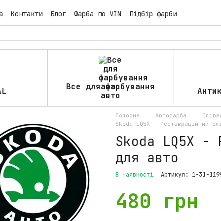
а
Контакти
Блог
Фарба по VIN
Підбір фарби
Все для фарбування
AL
Анти
авто
Головна
Автофарба
Оліве
Skoda LQ5X - Реставраційний ол
Skoda LQ5X - 
для авто
В наявності
Артикул: 1-31-119
480 грн