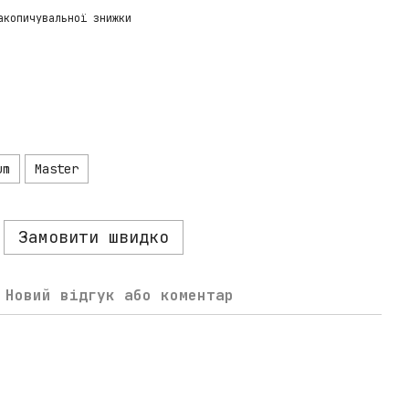
акопичувальної знижки
um
Master
Замовити швидко
Новий відгук або коментар