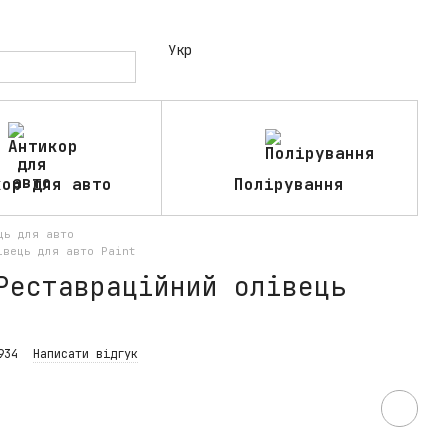
Укр
кор для авто
Полірування
ць для авто
івець для авто Paint
Реставраційний олівець
934
Написати відгук