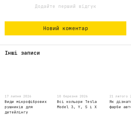
Додайте перший відгук
Новий коментар
Інші записи
17 липня 2026
10 березня 2026
21 лютого 
Види мікрофібрових
Всі кольори Tesla
Як дізнат
рушників для
Model 3, Y, S і X
фарби авт
детейлінгу