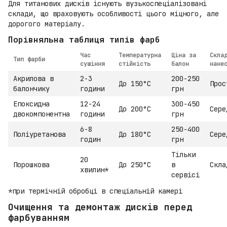
Для титанових дисків існують вузькоспеціалізовані
склади, що враховують особливості цього міцного, але
дорогого матеріалу.
Порівняльна таблиця типів фарб
Час
Температурна
Ціна за
Скла
Тип фарби
сушіння
стійкість
балон
нане
Акрилова в
2-3
200-250
До 150°C
Прос
балончику
години
грн
Епоксидна
12-24
300-450
До 200°C
Сере
двокомпонентна
години
грн
6-8
250-400
Поліуретанова
До 180°C
Сере
годин
грн
Тільки
20
Порошкова
До 250°C
в
Скла
хвилин*
сервісі
*при термічній обробці в спеціальній камері
Очищення та демонтаж дисків перед
фарбуванням