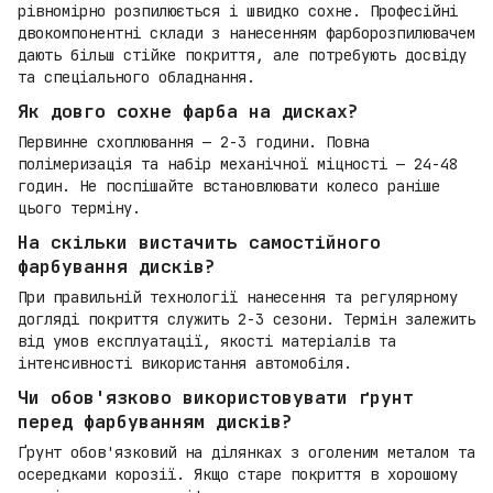
рівномірно розпилюється і швидко сохне. Професійні
двокомпонентні склади з нанесенням фарборозпилювачем
дають більш стійке покриття, але потребують досвіду
та спеціального обладнання.
Як довго сохне фарба на дисках?
Первинне схоплювання — 2-3 години. Повна
полімеризація та набір механічної міцності — 24-48
годин. Не поспішайте встановлювати колесо раніше
цього терміну.
На скільки вистачить самостійного
фарбування дисків?
При правильній технології нанесення та регулярному
догляді покриття служить 2-3 сезони. Термін залежить
від умов експлуатації, якості матеріалів та
інтенсивності використання автомобіля.
Чи обов'язково використовувати ґрунт
перед фарбуванням дисків?
Ґрунт обов'язковий на ділянках з оголеним металом та
осередками корозії. Якщо старе покриття в хорошому