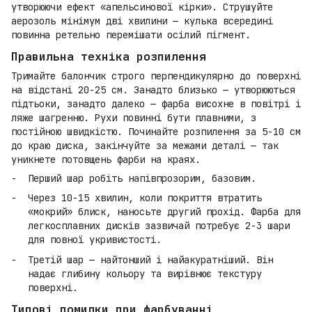
утворюючи ефект «апельсинової кірки». Струшуйте
аерозоль мінімум дві хвилини — кулька всередині
повинна ретельно перемішати осілий пігмент.
Правильна техніка розпилення
Тримайте балончик строго перпендикулярно до поверхні
на відстані 20-25 см. Занадто близько — утворюються
підтьоки, занадто далеко — фарба висохне в повітрі і
ляже шагренню. Рухи повинні бути плавними, з
постійною швидкістю. Починайте розпилення за 5-10 см
до краю диска, закінчуйте за межами деталі — так
уникнете потовщень фарби на краях.
Перший шар робіть напівпрозорим, базовим.
Через 10-15 хвилин, коли покриття втратить
«мокрий» блиск, наносьте другий прохід. Фарба для
легкосплавних дисків зазвичай потребує 2-3 шари
для повної укривистості.
Третій шар — найтонший і найакуратніший. Він
надає глибину кольору та вирівнює текстуру
поверхні.
Типові помилки при фарбуванні