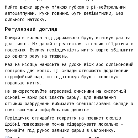
Мийте диски вручну м'якою губкою з pH-нейтральним
автошампунем. Рухи повинні бути делікатними, без
сильного натиску.
Регулярний догляд
Очищайте колеса від дорожнього бруду мінімум раз на
два тижні. Не давайте реагентам та солям в'їдатися в
поверхню. Взимку періодичність миття варто збільшити
до одного разу на тиждень.
Раз на місяць наносьте на диски віск або силіконовий
поліроль для коліс. Ці склади створюють додатковий
гідрофобний шар, що відштовхує бруд і полегшує
подальше миття.
Не використовуйте агресивні очисники на кислотній
основі — вони роз'їдають фарбу. Для видалення
стійких забруднень вибирайте спеціалізовані склади з
поміткою «для пофарбованих дисків».
Періодично оглядайте покриття на предмет сколів.
Дрібні пошкодження можна підфарбувати локально —
тримайте під рукою залишки фарби в балончику.