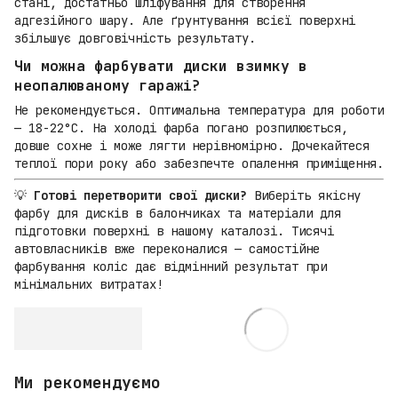
стані, достатньо шліфування для створення
адгезійного шару. Але ґрунтування всієї поверхні
збільшує довговічність результату.
Чи можна фарбувати диски взимку в
неопалюваному гаражі?
Не рекомендується. Оптимальна температура для роботи
— 18-22°C. На холоді фарба погано розпилюється,
довше сохне і може лягти нерівномірно. Дочекайтеся
теплої пори року або забезпечте опалення приміщення.
💡
Готові перетворити свої диски?
Виберіть якісну
фарбу для дисків в балончиках та матеріали для
підготовки поверхні в нашому каталозі. Тисячі
автовласників вже переконалися — самостійне
фарбування коліс дає відмінний результат при
мінімальних витратах!
Ми рекомендуємо