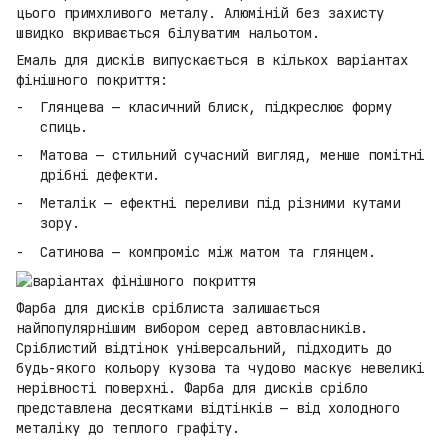
цього примхливого металу. Алюміній без захисту
швидко вкривається білуватим нальотом.
Емаль для дисків випускається в кількох варіантах
фінішного покриття:
Глянцева — класичний блиск, підкреслює форму
спиць.
Матова — стильний сучасний вигляд, менше помітні
дрібні дефекти.
Металік — ефектні переливи під різними кутами
зору.
Сатинова — компроміс між матом та глянцем.
Фарба для дисків сріблиста залишається
найпопулярнішим вибором серед автовласників.
Сріблистий відтінок універсальний, підходить до
будь-якого кольору кузова та чудово маскує невеликі
нерівності поверхні. Фарба для дисків срібло
представлена десятками відтінків — від холодного
металіку до теплого графіту.