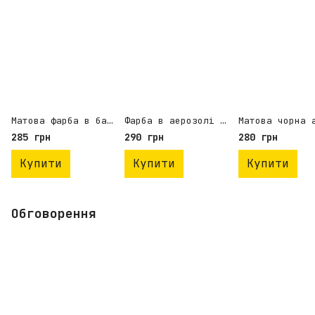
Матова фарба в балончиках Car Refinishes Хакі 303 (RAL 6003), 400мл
Фарба в аерозолі для дисків Motip WheelSpray, срібляста, 500мл
285 грн
290 грн
280 грн
Купити
Купити
Купити
Обговорення