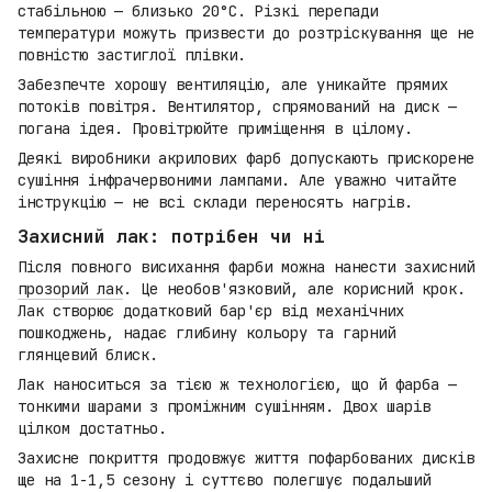
стабільною — близько 20°C. Різкі перепади
температури можуть призвести до розтріскування ще не
повністю застиглої плівки.
Забезпечте хорошу вентиляцію, але уникайте прямих
потоків повітря. Вентилятор, спрямований на диск —
погана ідея. Провітрюйте приміщення в цілому.
Деякі виробники акрилових фарб допускають прискорене
сушіння інфрачервоними лампами. Але уважно читайте
інструкцію — не всі склади переносять нагрів.
Захисний лак: потрібен чи ні
Після повного висихання фарби можна нанести захисний
прозорий лак
. Це необов'язковий, але корисний крок.
Лак створює додатковий бар'єр від механічних
пошкоджень, надає глибину кольору та гарний
глянцевий блиск.
Лак наноситься за тією ж технологією, що й фарба —
тонкими шарами з проміжним сушінням. Двох шарів
цілком достатньо.
Захисне покриття продовжує життя пофарбованих дисків
ще на 1-1,5 сезону і суттєво полегшує подальший