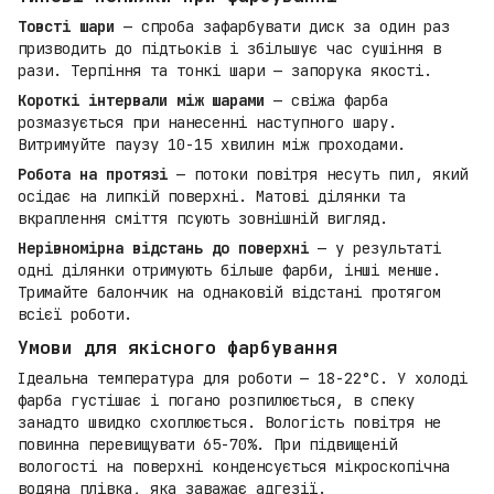
Товсті шари
— спроба зафарбувати диск за один раз
призводить до підтьоків і збільшує час сушіння в
рази. Терпіння та тонкі шари — запорука якості.
Короткі інтервали між шарами
— свіжа фарба
розмазується при нанесенні наступного шару.
Витримуйте паузу 10-15 хвилин між проходами.
Робота на протязі
— потоки повітря несуть пил, який
осідає на липкій поверхні. Матові ділянки та
вкраплення сміття псують зовнішній вигляд.
Нерівномірна відстань до поверхні
— у результаті
одні ділянки отримують більше фарби, інші менше.
Тримайте балончик на однаковій відстані протягом
всієї роботи.
Умови для якісного фарбування
Ідеальна температура для роботи — 18-22°C. У холоді
фарба густішає і погано розпилюється, в спеку
занадто швидко схоплюється. Вологість повітря не
повинна перевищувати 65-70%. При підвищеній
вологості на поверхні конденсується мікроскопічна
водяна плівка, яка заважає адгезії.