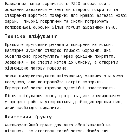
Наждачний папір зернистістю P320 впорається з
основним завданням — зняттям старого покриття та
створення шорсткої поверхні для кращої адгезії нової
фарби. Глибокі подряпини та сколи потребують
попередньої обробки більш грубим абразивом P240.
Техніка шліфування
Працюйте круговими рухами з помірним натиском.
Надмірне зусилля створює глибокі борозни, які
обов'язково проступлять через фінішне покриття.
Завдання — не стерти метал до блиску, а створити
рівномірно матову поверхню.
Можна використовувати шліфувальну машинку з м'якою
насадкою, але контролюйте нагрів поверхні.
Перегрітий метал втрачає адгезійні властивості.
Після шліфування знову протріть диск знежирювачем —
у процесі роботи утворюється дрібнодисперсний пил,
який необхідно видалити.
Нанесення ґрунту
Антикорозійний
ґрунт для авто
обов'язковий на
ділянках, де оголився голий метал. Фарба для