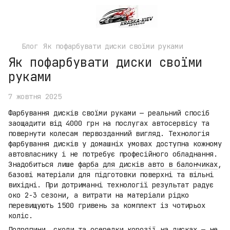
Блог
Як пофарбувати диски своїми руками
Як пофарбувати диски своїми
руками
7 жовтня 2025
Фарбування дисків своїми руками — реальний спосіб
заощадити від 4000 грн на послугах автосервісу та
повернути колесам первозданний вигляд. Технологія
фарбування дисків у домашніх умовах доступна кожному
автовласнику і не потребує професійного обладнання.
Знадобиться лише
фарба для дисків авто в балончиках
,
базові матеріали для підготовки поверхні та вільні
вихідні. При дотриманні технології результат радує
око 2-3 сезони, а витрати на матеріали рідко
перевищують 1500 гривень за комплект із чотирьох
коліс.
Подряпини, сколи та осередки корозії на дисках — не