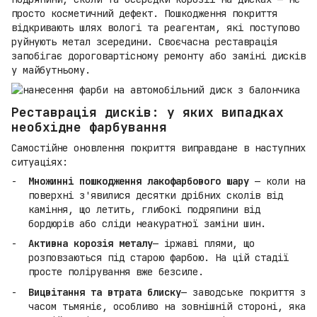
просто косметичний дефект. Пошкодження покриття
відкривають шлях вологі та реагентам, які поступово
руйнують метал зсередини. Своєчасна реставрація
запобігає дороговартісному ремонту або заміні дисків
у майбутньому.
Реставрація дисків: у яких випадках
необхідне фарбування
Самостійне оновлення покриття виправдане в наступних
ситуаціях:
Множинні пошкодження лакофарбового шару
— коли на
поверхні з'явилися десятки дрібних сколів від
каміння, що летить, глибокі подряпини від
бордюрів або сліди неакуратної заміни шин.
Активна корозія металу
— іржаві плями, що
розповзаються під старою фарбою. На цій стадії
просте полірування вже безсиле.
Вицвітання та втрата блиску
— заводське покриття з
часом тьмяніє, особливо на зовнішній стороні, яка