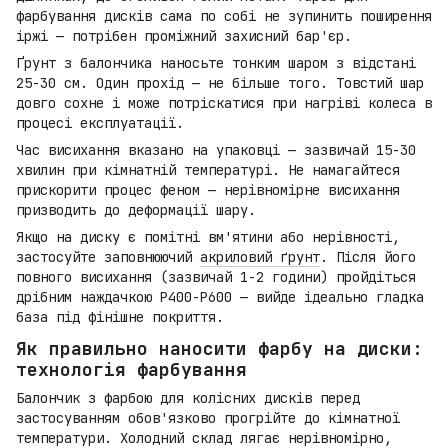
фарбування дисків сама по собі не зупинить поширення
іржі — потрібен проміжний захисний бар'єр.
Ґрунт з балончика наносьте тонким шаром з відстані
25-30 см. Один прохід — не більше того. Товстий шар
довго сохне і може потріскатися при нагріві колеса в
процесі експлуатації.
Час висихання вказано на упаковці — зазвичай 15-30
хвилин при кімнатній температурі. Не намагайтеся
прискорити процес феном — нерівномірне висихання
призводить до деформації шару.
Якщо на диску є помітні вм'ятини або нерівності,
застосуйте заповнюючий
акриловий ґрунт
. Після його
повного висихання (зазвичай 1-2 години) пройдіться
дрібним наждачкою P400-P600 — вийде ідеально гладка
база під фінішне покриття.
Як правильно наносити фарбу на диски:
технологія фарбування
Балончик з фарбою для колісних дисків перед
застосуванням обов'язково прогрійте до кімнатної
температури. Холодний склад лягає нерівномірно,