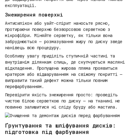
експлуатації.
Знежирення поверхні
Антисилікон або уайт-спірит наносьте рясно,
протираючи поверхню безворсовою серветкою з
мікрофібри. Міняйте серветку, як тільки вона
забруднюється — розмазування жиру по диску зведе
нанівець всю процедуру.
Особливу увагу приділіть ступичній частині та
внутрішнім ділянкам спиць, де скупчуються масляні
відкладення. Пропущена жирова пляма проявиться
кратером або відшаруванням на свіжому покритті —
виправити такий дефект можна тільки повним
перефарбуванням.
Перевірити якість знежирення просто: проведіть
чистою білою серветкою по диску — на тканині не
повинно залишитися ні сліду бруду або мастила.
Ґрунтування та шліфування дисків:
підготовка під фарбування