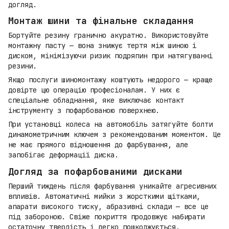
догляд.
Монтаж шини та фінальне складання
Бортуйте резину гранично акуратно. Використовуйте
монтажну пасту — вона знижує тертя між шиною і
диском, мінімізуючи ризик подряпин при натягуванні
резини.
Якщо послуги шиномонтажу коштують недорого — краще
довірте цю операцію професіоналам. У них є
спеціальне обладнання, яке виключає контакт
інструменту з пофарбованою поверхнею.
При установці колеса на автомобіль затягуйте болти
динамометричним ключем з рекомендованим моментом. Це
не має прямого відношення до фарбування, але
запобігає деформації диска.
Догляд за пофарбованими дисками
Перший тиждень після фарбування уникайте агресивних
впливів. Автоматичні мийки з жорсткими щітками,
апарати високого тиску, абразивні склади — все це
під забороною. Свіже покриття продовжує набирати
остаточну твердість і легко пошкоджується.