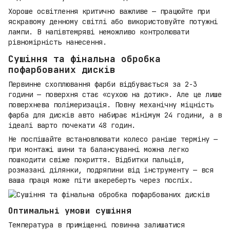
Хороше освітлення критично важливе — працюйте при
яскравому денному світлі або використовуйте потужні
лампи. В напівтемряві неможливо контролювати
рівномірність нанесення.
Сушіння та фінальна обробка
пофарбованих дисків
Первинне схоплювання фарби відбувається за 2-3
години — поверхня стає «сухою на дотик». Але це лише
поверхнева полімеризація. Повну механічну міцність
фарба для дисків авто набирає мінімум 24 години, а в
ідеалі варто почекати 48 годин.
Не поспішайте встановлювати колесо раніше терміну —
при монтажі шини та балансуванні можна легко
пошкодити свіже покриття. Відбитки пальців,
розмазані ділянки, подряпини від інструменту — вся
ваша праця може піти шкереберть через поспіх.
Оптимальні умови сушіння
Температура в приміщенні повинна залишатися