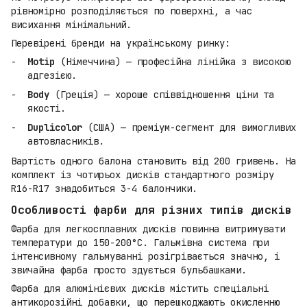
рівномірно розподіляється по поверхні, а час
висихання мінімальний.
Перевірені бренди на українському ринку:
Motip
(Німеччина) — професійна лінійка з високою
адгезією.
Body
(Греція) — хороше співвідношення ціни та
якості.
Duplicolor
(США) — преміум-сегмент для вимогливих
автовласників.
Вартість одного балона становить від 200 гривень. На
комплект із чотирьох дисків стандартного розміру
R16-R17 знадобиться 3-4 балончики.
Особливості фарби для різних типів дисків
Фарба для легкосплавних дисків повинна витримувати
температури до 150-200°C. Гальмівна система при
інтенсивному гальмуванні розігрівається значно, і
звичайна фарба просто здується бульбашками.
Фарба для алюмінієвих дисків містить спеціальні
антикорозійні добавки, що перешкоджають окисленню