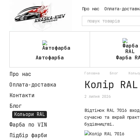
Перейти до основного контенту
Про нас
Оплата-доставк
Автофарба
Фарба R
Про нас
Головна
Блог
Кольо
Колір RAL
Оплата-доставка
Контакти
2 липня 2026
Блог
Відтінок RAL 7016 вход
Кольори RAL
сучасно та вкрай практ
Фарба по VIN
будівництві.
Підбір фарби