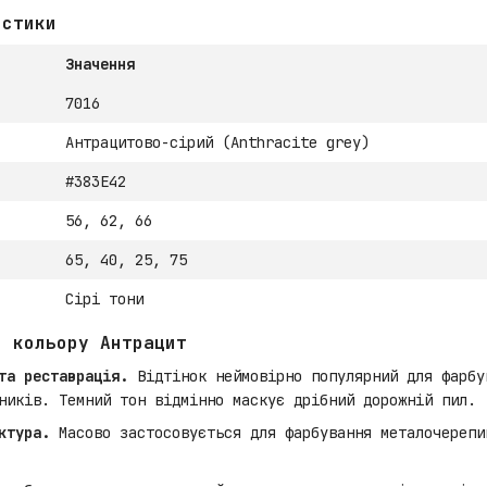
истики
Значення
7016
Антрацитово-сірий (Anthracite grey)
#383E42
56, 62, 66
65, 40, 25, 75
Сірі тони
я кольору Антрацит
та реставрація.
Відтінок неймовірно популярний для фарбу
ників. Темний тон відмінно маскує дрібний дорожній пил.
ктура.
Масово застосовується для фарбування металочерепи