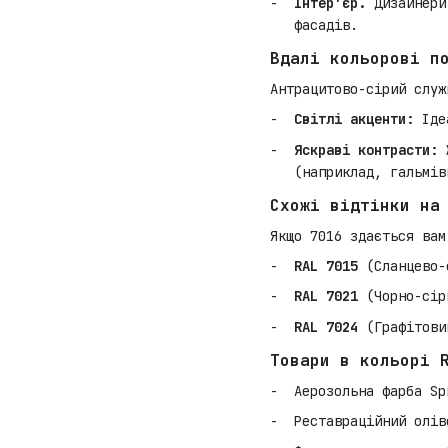
Інтер'єр.
Дизайнери 
фасадів.
Вдалі кольорові п
Антрацитово-сірий служ
Світлі акценти:
Ідеа
Яскраві контрасти:
Ж
(наприклад, гальмів
Схожі відтінки на
Якщо 7016 здається вам
RAL 7015
(Сланцево-
RAL 7021
(Чорно-сіри
RAL 7024
(Графітовий
Товари в кольорі 
Аерозольна фарба Sp
Реставраційний олів