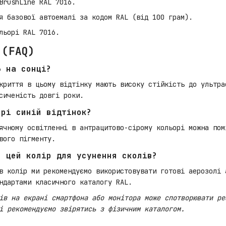
BrushLine RAL 7016.
я базової автоемалі за кодом RAL (від 100 грам).
льорі RAL 7016.
 (FAQ)
6 на сонці?
криття в цьому відтінку мають високу стійкість до ультра
сиченість довгі роки.
орі синій відтінок?
ячному освітленні в антрацитово-сірому кольорі можна пом
вого пігменту.
и цей колір для усунення сколів?
в колір ми рекомендуємо використовувати готові аерозолі 
ндартами класичного каталогу RAL.
ів на екрані смартфона або монітора може спотворювати ре
і рекомендуємо звірятись з фізичним каталогом.