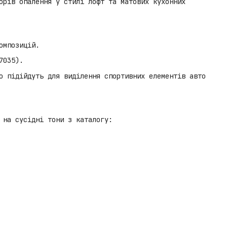
орів опалення у стилі лофт та матових кухонних
омпозицій.
7035).
о підійдуть для виділення спортивних елементів авто
 на сусідні тони з каталогу: