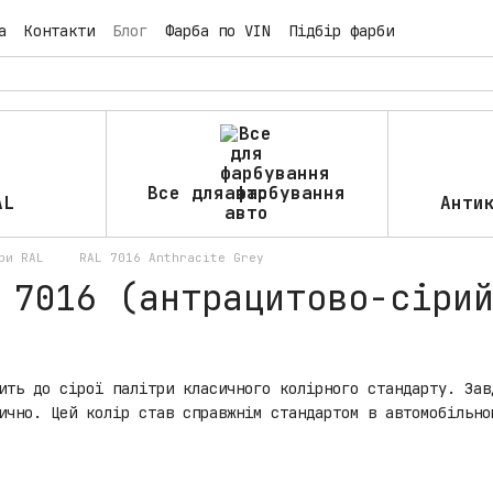
а
Контакти
Блог
Фарба по VIN
Підбір фарби
Все для фарбування
AL
Анти
авто
ри RAL
RAL 7016 Anthracite Grey
 7016 (антрацитово-сіри
ить до сірої палітри класичного колірного стандарту. Зав
ично. Цей колір став справжнім стандартом в автомобільно