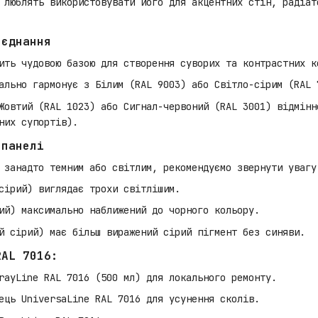
люблять використовувати його для акцентних стін, радіат
оєднання
ить чудовою базою для створення суворих та контрастних к
льно гармонує з Білим (RAL 9003) або Світло-сірим (RAL 
овтий (RAL 1023) або Сигнал-червоний (RAL 3001) відмінн
них супортів).
 панелі
 занадто темним або світлим, рекомендуємо звернути увагу
сірий) виглядає трохи світлішим.
й) максимально наближений до чорного кольору.
 сірий) має більш виражений сірий пігмент без синяви.
RAL 7016:
rayLine RAL 7016 (500 мл) для локального ремонту.
ець UniversaLine RAL 7016 для усунення сколів.