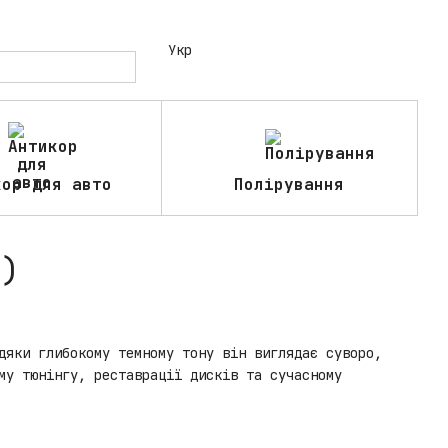
Укр
кор для авто
Полірування
й)
дяки глибокому темному тону він виглядає суворо,
му тюнінгу, реставрації дисків та сучасному