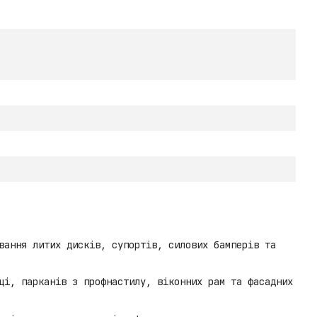
вання литих дисків, супортів, силових бамперів та
ці, парканів з профнастилу, віконних рам та фасадних