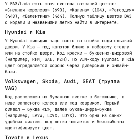
У ВАЗ/Lada есть своя система названий цветов:
«Снежная королева» (690), «Калина» (104), «Рапсодия»
(448), «Валентина» (464). Полную таблицу цветов ВАЗ
с кодами и названиями легко найти в интернете.
Hyundai и Kia
У Hyundai шильдик чаще всего на стойке водительской
двери. У Kia — под капотом ближе к лобовому стеклу
или на стойке двери. Код краски — буквенно-цифровой
(например, RHM, SAE, MZH). По VIN-коду Hyundai и Kia
цвет определяется хорошо через дилерские и онлайн-
базы.
Volkswagen, Skoda, Audi, SEAT (группа
VAG)
Код расположен на бумажном листке в багажнике, в
нише запасного колеса или под ковриком. Первый
символ — буква «L», далее буква-цифра-буква
(например, LA7W, LC9X, LD7X). Это одна из самых
удобных систем: код легко читается и безошибочно
идентифицирует цвет.
Toyota и Lexus