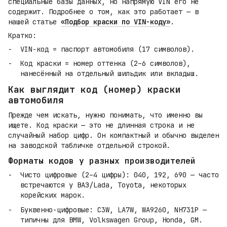
специальные базы данных, но напрямую VIN его не
содержит. Подробнее о том, как это работает — в
нашей статье
«Подбор краски по VIN-коду»
.
Кратко:
VIN-код = паспорт автомобиля (17 символов).
Код краски = номер оттенка (2–6 символов),
нанесённый на отдельный шильдик или вкладыш.
Как выглядит код (номер) краски
автомобиля
Прежде чем искать, нужно понимать, что именно вы
ищете. Код краски — это не длинная строка и не
случайный набор цифр. Он компактный и обычно выделен
на заводской табличке отдельной строкой.
Форматы кодов у разных производителей
Чисто цифровые (2–4 цифры): 040, 192, 690 — часто
встречаются у ВАЗ/Lada, Toyota, некоторых
корейских марок.
Буквенно-цифровые: C3W, LA7W, WA9260, NH731P —
типичны для BMW, Volkswagen Group, Honda, GM.