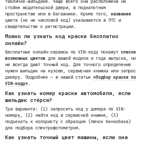
табличке-шильдике. Чаще всего она расположена на
стойке водительской двери, в подкапотном
пространстве или в багажнике. Кроме того,
название
цвета (но не числовой код) указывается в ПТС и
свидетельстве о регистрации.
Можно ли узнать код краски бесплатно
онлайн?
Бесплатные онлайн-сервисы по VIN-коду покажут
список
возможных цветов
для вашей модели и года выпуска, но
не всегда дают точный код. Для точного определения
нужен шильдик на кузове, сервисная книжка или запрос
дилеру. Подробнее — в нашей статье
«Подбор краски по
VIN-коду»
.
Как узнать номер краски автомобиля, если
шильдик стёрся?
Три варианта: (1) запросить код у дилера по VIN-
номеру, (2) найти код в сервисной книжке, (3)
подъехать к колористу с образцом (лючок бензобака)
для подбора спектрофотометром.
Как узнать точный цвет машины, если она