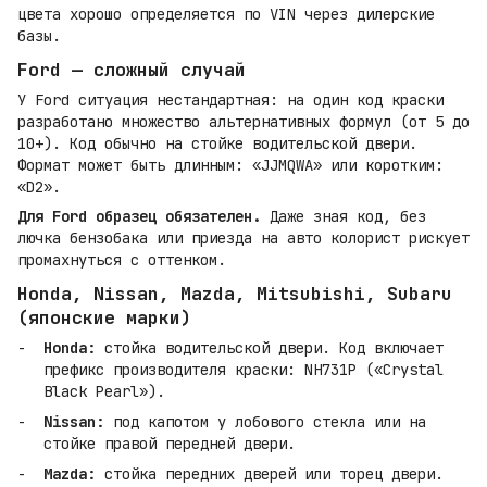
цвета хорошо определяется по VIN через дилерские
базы.
Ford — сложный случай
У Ford ситуация нестандартная: на один код краски
разработано множество альтернативных формул (от 5 до
10+). Код обычно на стойке водительской двери.
Формат может быть длинным: «JJMQWA» или коротким:
«D2».
Для Ford образец обязателен.
Даже зная код, без
лючка бензобака или приезда на авто колорист рискует
промахнуться с оттенком.
Honda, Nissan, Mazda, Mitsubishi, Subaru
(японские марки)
Honda:
стойка водительской двери. Код включает
префикс производителя краски: NH731P («Crystal
Black Pearl»).
Nissan:
под капотом у лобового стекла или на
стойке правой передней двери.
Mazda:
стойка передних дверей или торец двери.