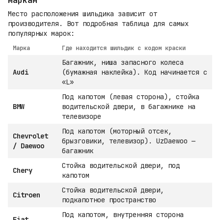
маркам
Место расположения шильдика зависит от
производителя. Вот подробная таблица для самых
популярных марок:
Марка
Где находится шильдик с кодом краски
Багажник, ниша запасного колеса
Audi
(бумажная наклейка). Код начинается с
«L»
Под капотом (левая сторона), стойка
BMW
водительской двери, в багажнике на
телевизоре
Под капотом (моторный отсек,
Chevrolet
брызговики, телевизор). UzDaewoo —
/ Daewoo
багажник
Стойка водительской двери, под
Chery
капотом
Стойка водительской двери,
Citroen
подкапотное пространство
Под капотом, внутренняя сторона
Fiat