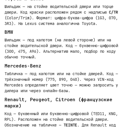
Шильдик — на стойке водительской двери или торце
двери. Код краски расположен рядом с надписью
C/TR
(Color/Trim). Формат: цифра-буква-цифра (1G3, 070,
3R3). На Lexus система аналогична Toyota.
BMW
Шильдик — под капотом (на левой стороне) или на
стойке водительской двери. Код — буквенно-цифровой
(300, 475, A96). Альтернатив мало, подбор по коду
обычно точный.
Mercedes-Benz
Табличка — под капотом или на стойке дверей. Код —
трёхзначный номер (775, 890, 040). Через VIN-код
Mercedes определяет цвет точно — можно запросить у
дилера или через онлайн-базы.
Renault, Peugeot, Citroen (французские
марки)
Код — буквенный или буквенно-цифровой (TED11, KNG,
RPL). Расположен на стойке водительской двери.
Обозначение на табличке —
TEINTE
. Для Renault код