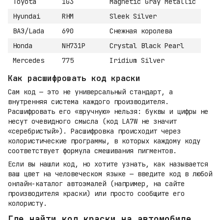
Toyota
1G3
Magnetic Gray Metallic
Hyundai
RHM
Sleek Silver
ВАЗ/Lada
690
Снежная королева
Honda
NH731P
Crystal Black Pearl
Mercedes
775
Iridium Silver
Как расшифровать код краски
Сам код — это не универсальный стандарт, а
внутренняя система каждого производителя.
Расшифровать его «вручную» нельзя: буквы и цифры не
несут очевидного смысла (код LA7W не значит
«серебристый»). Расшифровка происходит через
колористические программы, в которых каждому коду
соответствует формула смешивания пигментов.
Если вы нашли код, но хотите узнать, как называется
ваш цвет на человеческом языке — введите код в любой
онлайн-каталог автоэмалей (например, на сайте
производителя краски) или просто сообщите его
колористу.
Где найти код краски на автомобиле