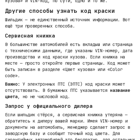
кузова» и VIN-код, по сути, одно и то же.
Другие способы узнать код краски
Шильдик — не единственный источник информации. Вот
ещё три проверенных способа.
Сервисная книжка
В большинстве автомобилей есть вкладыш или страница
с техническими данными, где указаны VIN-номер, дата
производства и код краски кузова. Если книжка на
месте — просто откройте первые страницы. Код может
быть записан в разделе «Цвет кузова» или «Color
code».
Важно:
У электронных ПТС (ЭПТС) код краски может
отсутствовать. В бумажных ПТС указывается
название
цвета
, но не числовой код.
Запрос у официального дилера
Если шильдик стёрся, а сервисная книжка утеряна —
обратитесь к дилеру вашей марки. Имея VIN-номер и
документы на автомобиль, менеджер сделает запрос в
заводскую базу и сообщит точный код цвета. Для
гарантийных автомобилей это бесплатно, для остальных