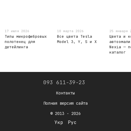
17 июля 2026
10 марта 2026
25 января 
Типы микрофибровых
Все цвета Tesla
Цвета и к
полотенец для
Model 3, Y, S и X
автоэмали
детейлинга
Nexia — п
каталог
093 611-39-23
Контакты
Полная версия сайта
© 2013 - 2026
Укр
Рус