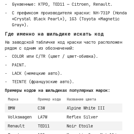
Буквенные: KTPD, TED11 — Citroen, Renault.
С префиксом производителя краски: NH-731P (Honda
«Crystal Black Pearl»), 1G3 (Toyota «Magnetic
Gray»).
Где именно на шильдике искать код
На заводской табличке код краски часто расположен
рядом с одним из обозначений:
COLOR или C/TR (цвет / цвет-обивка).
PAINT.
LACK (немецкие авто).
TEINTE (французские авто).
Примеры кодов на шильдиках популярных марок:
Марка
Пример кода
Название цвета
BMW
C3W
Alpine White III
Volkswagen
LA7W
Reflex Silver
Renault
TED11
Noir Etoile