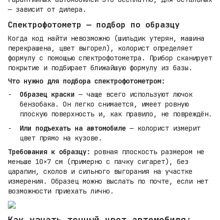
— зависит от дилера.
Спектрофотометр — подбор по образцу
Когда код найти невозможно (шильдик утерян, машина
перекрашена, цвет выгорел), колорист определяет
формулу с помощью спектрофотометра. Прибор сканирует
покрытие и подбирает ближайшую формулу из базы.
Что нужно для подбора спектрофотометром:
Образец краски
— чаще всего используют лючок
бензобака. Он легко снимается, имеет ровную
плоскую поверхность и, как правило, не повреждён.
Или подъехать на автомобиле
— колорист измерит
цвет прямо на кузове.
Требования к образцу:
ровная плоскость размером не
меньше 10×7 см (примерно с пачку сигарет), без
царапин, сколов и сильного выгорания на участке
измерения. Образец можно выслать по почте, если нет
возможности приехать лично.
Как узнать точный цвет автомобиля: