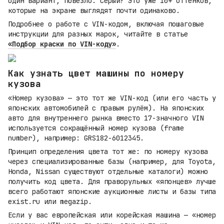
один вариант, повезло. Серый? Это уже 10+ оттенков,
которые на экране выглядят почти одинаково.
Подробнее о работе с VIN-кодом, включая пошаговые
инструкции для разных марок, читайте в статье
«Подбор краски по VIN-коду»
.
Как узнать цвет машины по номеру
кузова
«Номер кузова» — это тот же VIN-код (или его часть у
японских автомобилей с правым рулём). На японских
авто для внутреннего рынка вместо 17-значного VIN
используется сокращённый номер кузова (frame
number), например: GRS182-6012345.
Принцип определения цвета тот же: по номеру кузова
через специализированные базы (например, для Toyota,
Honda, Nissan существуют отдельные каталоги) можно
получить код цвета. Для праворульных «японцев» лучше
всего работают японские аукционные листы и базы типа
exist.ru или megazip.
Если у вас европейская или корейская машина — «номер