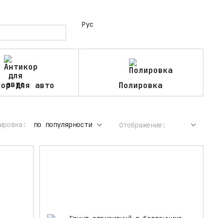
Рус
кор для авто
Полировка
ировка:
по популярности
Отображение: