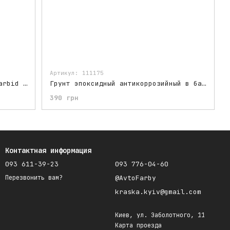
Артикул: 111175
Грунт эпоксидный в баллончике Farbid Epoxy Primer Серый, 400 ml
Грунт эпоксидный антикоррозийный в баллончике RANAL, 400 ml
390 грн
Контактная информация
093 611-39-23
093 776-04-60
@AvtoFarby
Перезвонить вам?
kraska.kyiv@gmail.com
Киев, ул. Заболотного, 11
Карта проезда