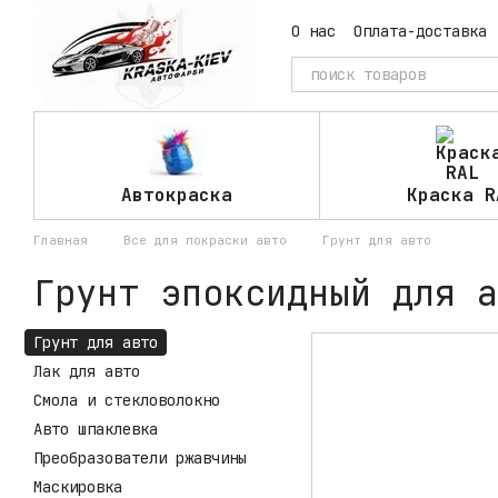
Перейти к основному контенту
О нас
Оплата-доставка
Автокраска
Краска R
Главная
Все для покраски авто
Грунт для авто
Грунт эпоксидный для а
Грунт для авто
Лак для авто
Смола и стекловолокно
Авто шпаклевка
Преобразователи ржавчины
Маскировка