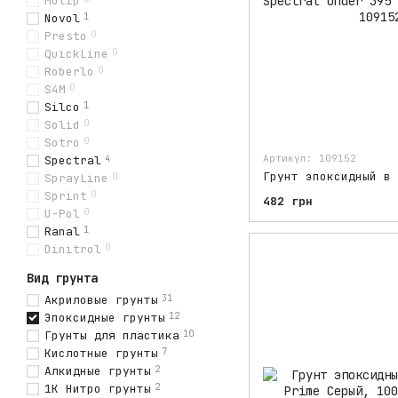
Motip
Novol
1
Presto
0
QuickLine
0
Roberlo
0
S4M
0
Silco
1
Solid
0
Sotro
0
Артикул: 109152
Spectral
4
SprayLine
0
Sprint
0
482 грн
U-Pol
0
Ranal
1
Dinitrol
0
Вид грунта
Акриловые грунты
31
Эпоксидные грунты
12
Грунты для пластика
10
Кислотные грунты
7
Алкидные грунты
2
1К Нитро грунты
2