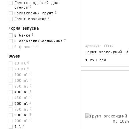
Грунты под клей для
стекол
2
Полиэфирный грунт
1
Грунт-изолятор
4
Форма выпуска
В банке
5
В аэрозоли/баллончике
7
Артикул: 111128
В флаконі
0
Объем
1 270 грн
10 ml
0
20 ml
0
100 ml
0
200 ml
0
250 ml
0
400 ml
3
450 ml
0
500 ml
5
750 ml
0
800 ml
1
900 ml
0
1 l
3