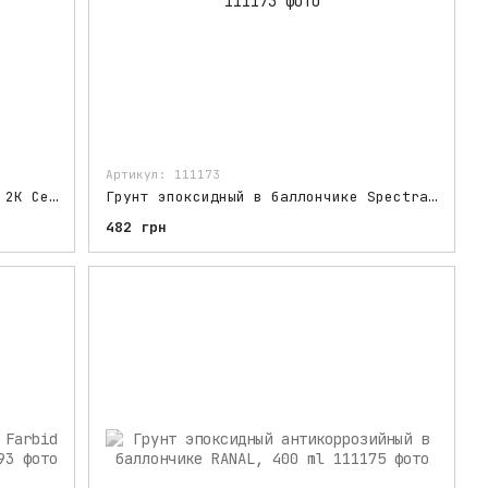
Артикул: 111173
Грунт эпоксидный Easicoat EC-20 2K Серый, 1000 ml
Грунт эпоксидный в баллончике Spectral Under 395 Оливковый, 500 ml
482 грн