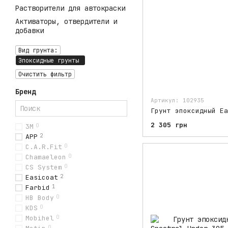
Растворители для автокраски
Активаторы, отвердители и
добавки
Вид грунта:
Эпоксидные грунты
Очистить фильтр
Бренд
Артикул: 102935
2 305 грн
3M
0
APP
2
C.A.R.Fit
0
Chamaeleon
0
CS System
0
Easicoat
2
Farbid
1
HB Body
0
KDS
0
Mobihel
0
0