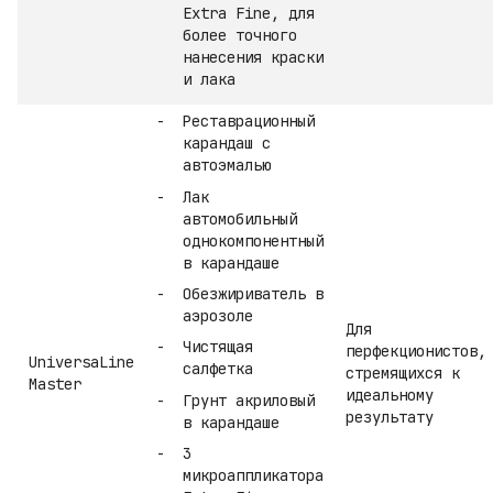
Extra Fine, для
более точного
нанесения краски
и лака
Реставрационный
карандаш с
автоэмалью
Лак
автомобильный
однокомпонентный
в карандаше
Обезжириватель в
аэрозоле
Для
Чистящая
перфекционистов,
UniversaLine
салфетка
стремящихся к
Master
идеальному
Грунт акриловый
результату
в карандаше
3
микроаппликатора