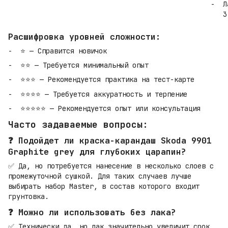
Л
3
Расшифровка уровней сложности:
⭐ — Справится новичок
⭐⭐ — Требуется минимальный опыт
⭐⭐⭐ — Рекомендуется практика на тест-карте
⭐⭐⭐⭐ — Требуется аккуратность и терпение
⭐⭐⭐⭐⭐ — Рекомендуется опыт или консультация
Часто задаваемые вопросы:
❓ Подойдет ли краска-карандаш Skoda 9901
Graphite grey для глубоких царапин?
✅ Да, но потребуется нанесение в несколько слоев с
промежуточной сушкой. Для таких случаев лучше
выбирать набор Master, в состав которого входит
грунтовка.
❓ Можно ли использовать без лака?
✅ Технически да, но лак значительно увеличит срок