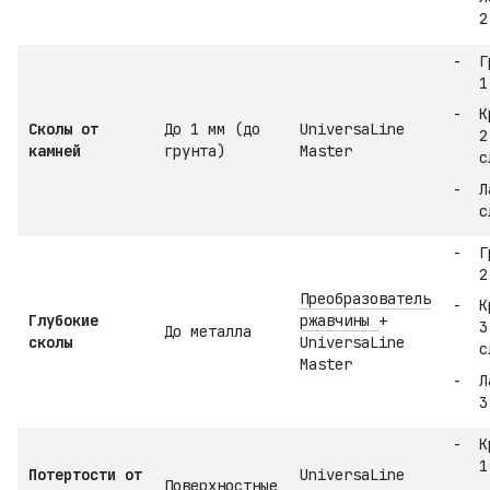
2
Г
1
К
Сколы от
До 1 мм (до
UniversaLine
2
камней
грунта)
Master
с
Л
с
Г
2
Преобразователь
К
Глубокие
ржавчины
+
3
До металла
сколы
UniversaLine
с
Master
Л
3
К
1
Потертости от
UniversaLine
Поверхностные