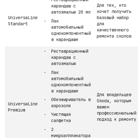
Для тех, кто
карандаш с
хочет получить
автоэмалью 20 мл
UniversaLine
базовый набор
Лак
Standart
для
автомобильный
качественного
однокомпонентный
ремонта сколов
в карандаше
Реставрационный
карандаш с
автоэмалью
Лак
автомобильный
однокомпонентный
в карандаше
Для владельцев
Обезжириватель в
Skoda, которым
UniversaLine
аэрозоле
важен
Premium
профессиональный
Чистящая
подход к ремонту
салфетка
2
микроаппликатора