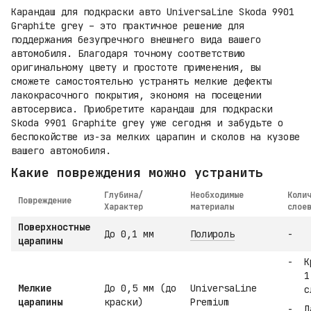
Карандаш для подкраски авто UniversaLine Skoda 9901
Graphite grey – это практичное решение для
поддержания безупречного внешнего вида вашего
автомобиля. Благодаря точному соответствию
оригинальному цвету и простоте применения, вы
сможете самостоятельно устранять мелкие дефекты
лакокрасочного покрытия, экономя на посещении
автосервиса. Приобретите карандаш для подкраски
Skoda 9901 Graphite grey уже сегодня и забудьте о
беспокойстве из-за мелких царапин и сколов на кузове
вашего автомобиля.
Какие повреждения можно устранить
Глубина/
Необходимые
Коли
Повреждение
Характер
материалы
слое
Поверхностные
До 0,1 мм
Полироль
-
царапины
К
1
Мелкие
До 0,5 мм (до
UniversaLine
с
царапины
краски)
Premium
Л