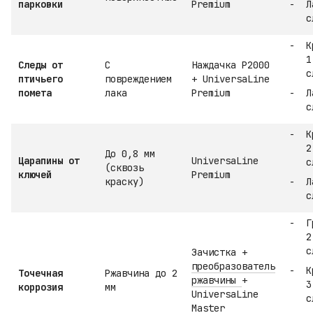
парковки
Premium
Л
с
К
1
Следы от
С
Наждачка P2000
с
птичьего
повреждением
+ UniversaLine
помета
лака
Premium
Л
с
К
2
До 0,8 мм
Царапины от
UniversaLine
с
(сквозь
ключей
Premium
краску)
Л
с
Г
2
с
Зачистка +
преобразователь
К
Точечная
Ржавчина до 2
ржавчины
+
3
коррозия
мм
UniversaLine
с
Master