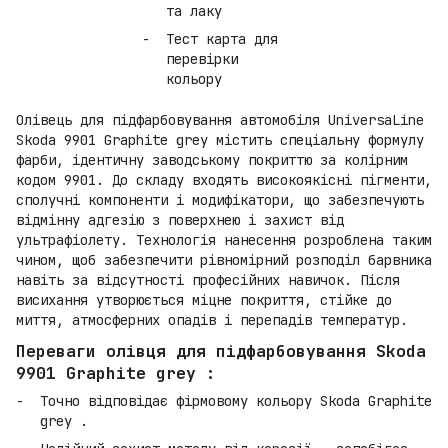
та лаку
Тест карта для
перевірки
кольору
Олівець для підфарбовування автомобіля UniversaLine
Skoda 9901 Graphite grey містить спеціальну формулу
фарби, ідентичну заводському покриттю за колірним
кодом 9901. До складу входять високоякісні пігменти,
сполучні компоненти і модифікатори, що забезпечують
відмінну адгезію з поверхнею і захист від
ультрафіолету. Технологія нанесення розроблена таким
чином, щоб забезпечити рівномірний розподіл барвника
навіть за відсутності професійних навичок. Після
висихання утворюється міцне покриття, стійке до
миття, атмосферних опадів і перепадів температур.
Переваги олівця для підфарбовування Skoda
9901 Graphite grey :
Точно відповідає фірмовому кольору Skoda Graphite
grey .