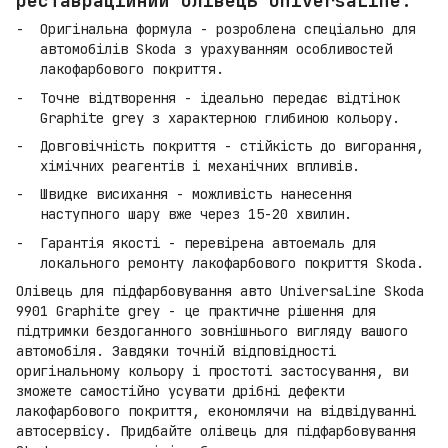
реставраційний олівець UniversaLine:
Оригінальна формула - розроблена спеціально для
автомобілів Skoda з урахуванням особливостей
лакофарбового покриття.
Точне відтворення - ідеально передає відтінок
Graphite grey з характерною глибиною кольору.
Довговічність покриття - стійкість до вигорання,
хімічних реагентів і механічних впливів.
Швидке висихання - можливість нанесення
наступного шару вже через 15-20 хвилин.
Гарантія якості - перевірена автоемаль для
локального ремонту лакофарбового покриття Skoda.
Олівець для підфарбовування авто UniversaLine Skoda
9901 Graphite grey - це практичне рішення для
підтримки бездоганного зовнішнього вигляду вашого
автомобіля. Завдяки точній відповідності
оригінальному кольору і простоті застосування, ви
зможете самостійно усувати дрібні дефекти
лакофарбового покриття, економлячи на відвідуванні
автосервісу. Придбайте олівець для підфарбовування