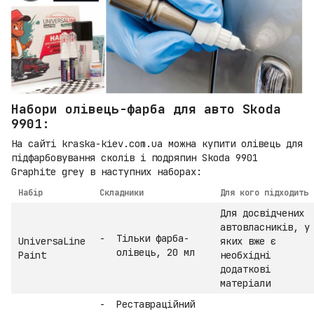
Набори олівець-фарба для авто Skoda
9901:
На сайті kraska-kiev.com.ua можна купити олівець для
підфарбовування сколів і подряпин Skoda 9901
Graphite grey в наступних наборах:
Набір
Складники
Для кого підходить
Для досвідчених
автовласників, у
Тільки фарба-
UniversaLine
яких вже є
олівець, 20 мл
Paint
необхідні
додаткові
матеріали
Реставраційний