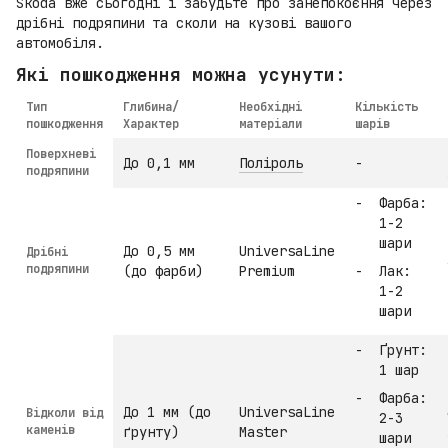
Skoda вже сьогодні і забудьте про занепокоєння через
дрібні подряпини та сколи на кузові вашого
автомобіля.
Які пошкодження можна усунути:
Тип
Глибина/
Необхідні
Кількість
пошкодження
Характер
матеріали
шарів
Поверхневі
До 0,1 мм
Поліроль
-
подряпини
Фарба:
1-2
шари
До 0,5 мм
UniversaLine
Дрібні
подряпини
(до фарби)
Premium
Лак:
1-2
шари
Ґрунт:
1 шар
Фарба:
До 1 мм (до
UniversaLine
Відколи від
2-3
каменів
ґрунту)
Master
шари