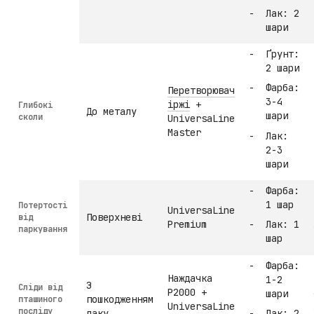
Лак: 2
шари
Ґрунт:
2 шари
Фарба:
Перетворювач
3-4
іржі
+
Глибокі
До металу
шари
сколи
UniversaLine
Master
Лак:
2-3
шари
Фарба:
1 шар
Потертості
UniversaLine
Поверхневі
від
Premium
Лак: 1
паркування
шар
Фарба:
Наждачка
1-2
З
Сліди від
P2000 +
шари
пошкодженням
пташиного
UniversaLine
посліду
лаку
Лак: 2