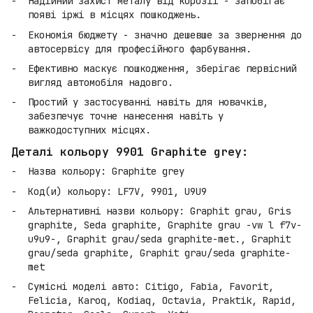
Надійний захист металу від корозії - запобігає
появі іржі в місцях пошкоджень.
Економія бюджету - значно дешевше за звернення до
автосервісу для професійного фарбування.
Ефективно маскує пошкодження, зберігає первісний
вигляд автомобіля надовго.
Простий у застосуванні навіть для новачків,
забезпечує точне нанесення навіть у
важкодоступних місцях.
Деталі кольору 9901 Graphite grey:
Назва кольору: Graphite grey
Код(и) кольору: LF7V, 9901, U9U9
Альтернативні назви кольору: Graphit grau, Gris
graphite, Seda graphite, Graphite grau -vw l f7v-
u9u9-, Graphit grau/seda graphite-met., Graphit
grau/seda graphite, Graphit grau/seda graphite-
met
Сумісні моделі авто: Citigo, Fabia, Favorit,
Felicia, Karoq, Kodiaq, Octavia, Praktik, Rapid,