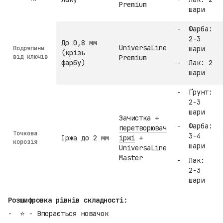
Premium
шари
Фарба:
2-3
До 0,8 мм
UniversaLine
Подряпини
шари
(крізь
від ключів
Premium
фарбу)
Лак: 2
шари
Ґрунт:
2-3
шари
Зачистка +
Фарба:
перетворювач
Точкова
3-4
Іржа до 2 мм
іржі
+
корозія
шари
UniversaLine
Master
Лак:
2-3
шари
Розшифровка рівнів складності:
⭐ - Впорається новачок