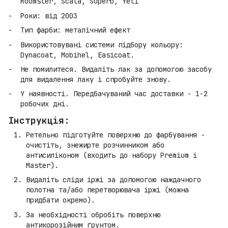
Roomster, Scala, Superb, Yeti
Роки: від 2003
Тип фарби: металічний ефект
Використовувані системи підбору кольору:
Dynacoat, Mobihel, Easicoat.
Не помилитеся. Видаліть лак за допомогою засобу
для видалення лаку і спробуйте знову.
У наявності. Передбачуваний час доставки - 1-2
робочих дні.
Інструкція:
Ретельно підготуйте поверхню до фарбування -
очистіть, знежирте розчинником або
антисиліконом (входить до набору Premium і
Master).
Видаліть сліди іржі за допомогою наждачного
полотна та/або перетворювача іржі (можна
придбати окремо).
За необхідності обробіть поверхню
антикорозійним ґрунтом.