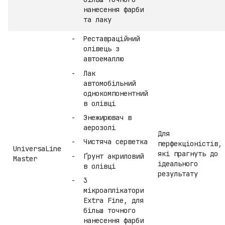
нанесення фарби
та лаку
Реставраційний
олівець з
автоемаллю
Лак
автомобільний
однокомпонентний
в олівці
Знежирювач в
аерозолі
Для
Чистяча серветка
перфекціоністів,
UniversaLine
які прагнуть до
Ґрунт акриловий
Master
ідеального
в олівці
результату
3
мікроаплікатори
Extra Fine, для
більш точного
нанесення фарби