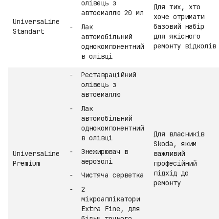
олівець з
Для тих, хто
автоемаллю 20 мл
хоче отримати
UniversaLine
базовий набір
Лак
Standart
для якісного
автомобільний
ремонту відколів
однокомпонентний
в олівці
Реставраційний
олівець з
автоемаллю
Лак
автомобільний
однокомпонентний
Для власників
в олівці
Skoda, яким
Знежирювач в
UniversaLine
важливий
аерозолі
Premium
професійний
підхід до
Чистяча серветка
ремонту
2
мікроаплікатори
Extra Fine, для
більш точного